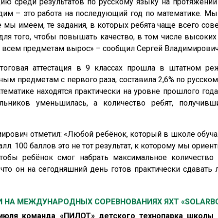
ию среди результатов по русскому языку на протяжении 
дим – это работа на последующий год по математике. М
е мы имеем, те задания, в которых ребята чаще всего с
 для того, чтобы повышать качество, в том числе высоких
по всем предметам вырос» – сообщил Сергей Владимирович
итоговая аттестация в 9 классах прошла в штатном ре
ным предметам с первого раза, составила 2,6% по русском
тематике находятся практически на уровне прошлого год
ников уменьшилась, а количество ребят, получивши
рович отметил: «Любой ребёнок, который в школе обучал
лл. 100 баллов это не тот результат, к которому мы ориен
 чтобы ребёнок смог набрать максимальное количество
 что он на сегодняшний день готов практически сдавать
И НА МЕЖДУНАРОДНЫХ СОРЕВНОВАНИЯХ ЯХТ «SOLARB
 июля команда «ПИЛОТ» детского технопарка школы