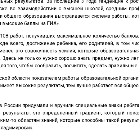
льных результатов. За последние 3 года тенденция к ро
ирске во взаимодействии с высшей школой, средним пр
 общего образования выстраивается система работы, кот
и высокие баллы на ГИА».
108 работ, получивших максимальное количество баллов.
жде всего, достижение ребёнка, его родителей, в том ч
менее это совокупность усилий, которые образовательна
 Здесь не только нужно хорошо знать предмет, нужно ле
ля того, чтобы сообразить, посчитать, сделать правильны
ской области показателем работы образовательной орган
имеет высокие результаты, тем лучше работает вся обще
 в России придумали и вручили специальные знаки ребят
е результаты, это определённый градиент, который пока
аким-то областям знаний, которые способны такой результ
Владимирович.