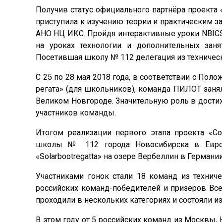
Получив статус официального партнёра проект
приступила к изучению теории и практическим з
АНО НЦ ИКС. Пройдя интерактивные уроки NBICS 
на уроках технологии и дополнительных занят
Посетившая школу № 112 делегация из техническ
С 25 по 28 мая 2018 года, в соответствии с По
регата» (для школьников), команда ПИЛОТ заня
Великом Новгороде. Значительную роль в дост
участников команды.
Итогом реализации первого этапа проекта «Со
школы № 112 города Новосибирска в Европ
«Solarbootregatta» на озере Вербеллин в Германии
Участниками гонок стали 18 команд из технич
российских команд-победителей и призёров Вс
проходили в нескольких категориях и состояли из 
В этом году от 5 российских команд из Москвы,