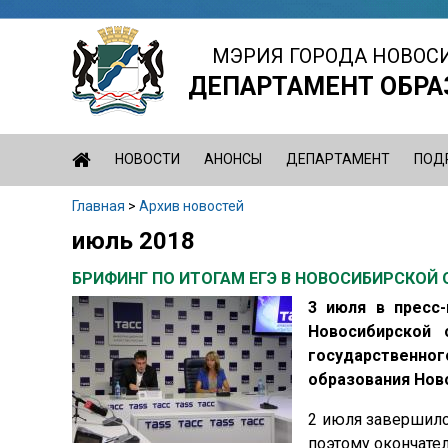
Jump
to
МЭРИЯ ГОРОДА НОВОС
navigation
ДЕПАРТАМЕНТ ОБРА
НОВОСТИ
АНОНСЫ
ДЕПАРТАМЕНТ
ПОД
Главная
>
Архив новостей
Вы
июль 2018
Back
здесь
to
БРИФИНГ ПО ИТОГАМ ЕГЭ В НОВОСИБИРСКОЙ
top
3 июля в пресс
Новосибирской 
государственно
образования Нов
2 июля завершился
поэтому окончате