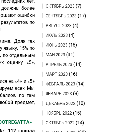
последних лет.
(7)
ОКТЯБРЬ 2023
ы должны более
овершают ошибки
(17)
СЕНТЯБРЬ 2023
 результатов по
(4)
АВГУСТ 2023
.
(4)
ИЮЛЬ 2023
жиме. Доля тех
(16)
ИЮНЬ 2023
у языку, 15% по
(31)
а, по отдельным
МАЙ 2023
х оценку «5»,
(14)
АПРЕЛЬ 2023
(16)
МАРТ 2023
ся на «4» и «5»
(14)
ФЕВРАЛЬ 2023
тируем всех. Мы
(8)
ЯНВАРЬ 2023
 баллов по тем
 любой предмет,
(10)
ДЕКАБРЬ 2022
(15)
НОЯБРЬ 2022
OOTREGATTA»
(14)
ОКТЯБРЬ 2022
 № 112 города