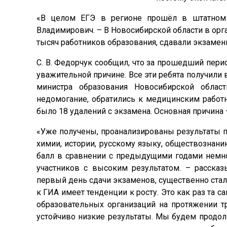
«В целом ЕГЭ в регионе прошёл в штатном 
Владимирович. – В Новосибирской области в орг
тысяч работников образования, сдавали экзамены
С. В. Федорчук сообщил, что за прошедший пер
уважительной причине. Все эти ребята получили
министра образования Новосибирской облас
недомогание, обратились к медицинским работн
было 18 удалений с экзамена. Основная причина
«Уже получены, проанализированы результаты п
химии, истории, русскому языку, обществознан
балл в сравнении с предыдущими годами немног
участников с высоким результатом. – рассказ
первый день сдачи экзаменов, существенно стало
к ГИА имеет тенденции к росту. Это как раз та 
образовательных организаций на протяжении т
устойчиво низкие результаты. Мы будем продолж