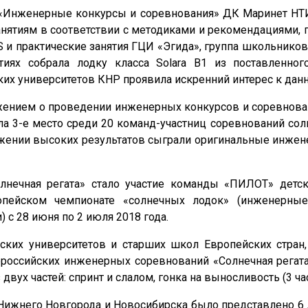
а «Инженерные конкурсы и соревнования» ДК Маринет НТ
анятиям в соответствии с методиками и рекомендациями,
и практические занятия ГЦИ «Эгида», группа школьников
иях собрала лодку класса Solara B1 из поставленного
их университетов КНР проявила искренний интерес к данн
ложением о проведении инженерных конкурсов и соревнов
ла 3-е место среди 20 команд-участниц соревнований со
ижении высоких результатов сыграли оригинальные инже
лнечная регата» стало участие команды «ПИЛОТ» детск
ейском чемпионате «солнечных лодок» (инженерные
) с 28 июня по 2 июля 2018 года.
еских университетов и старших школ Европейских стран,
ероссийских инженерных соревнований «Солнечная регата
двух частей: спринт и слалом, гонка на выносливость (3 час
 Нижнего Новгорода и Новосибирска было представлено 6