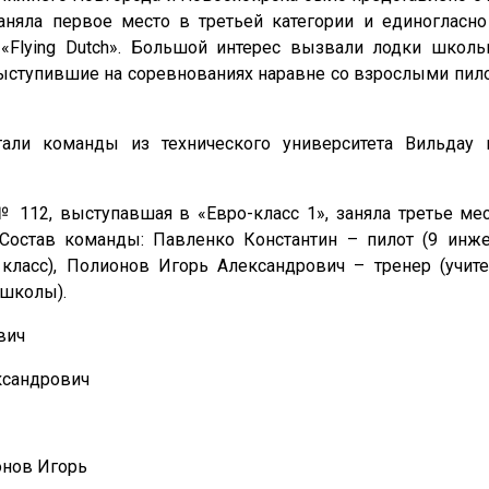
заняла первое место в третьей категории и единогласно
 «Flying Dutch». Большой интерес вызвали лодки школ
ыступившие на соревнованиях наравне со взрослыми пило
али команды из технического университета Вильдау 
 112, выступавшая в «Евро-класс 1», заняла третье ме
 Состав команды: Павленко Константин – пилот (9 инже
асс), Полионов Игорь Александрович – тренер (учител
 школы).
вич
ксандрович
онов Игорь