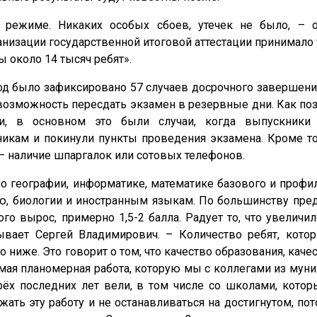
режиме. Никаких особых сбоев, утечек не было, – о
анизации государственной итоговой аттестации принимало 
 около 14 тысяч ребят».
иод было зафиксировано 57 случаев досрочного завершен
 возможность пересдать экзамен в резервные дни. Как поз
ти, в основном это были случаи, когда выпускники 
икам и покинули пункты проведения экзамена. Кроме тог
 – наличие шпаргалок или сотовых телефонов.
о географии, информатике, математике базового и профи
ию, биологии и иностранным языкам. По большинству пре
о вырос, примерно 1,5-2 балла. Радует то, что увеличи
ывает Сергей Владимирович. – Количество ребят, кото
 ниже. Это говорит о том, что качество образования, каче
самая планомерная работа, которую мы с коллегами из муни
рёх последних лет вели, в том числе со школами, кото
ать эту работу и не останавливаться на достигнутом, пот