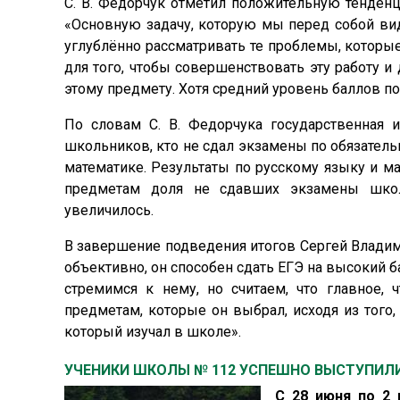
С. В. Федорчук отметил положительную тенденц
«Основную задачу, которую мы перед собой ви
углублённо рассматривать те проблемы, которы
для того, чтобы совершенствовать эту работу и
этому предмету. Хотя средний уровень баллов 
По словам С. В. Федорчука государственная 
школьников, кто не сдал экзамены по обязатель
математике. Результаты по русскому языку и ма
предметам доля не сдавших экзамены школь
увеличилось.
В завершение подведения итогов Сергей Владими
объективно, он способен сдать ЕГЭ на высокий ба
стремимся к нему, но считаем, что главное,
предметам, которые он выбрал, исходя из того,
который изучал в школе».
УЧЕНИКИ ШКОЛЫ № 112 УСПЕШНО ВЫСТУПИЛ
С 28 июня по 2