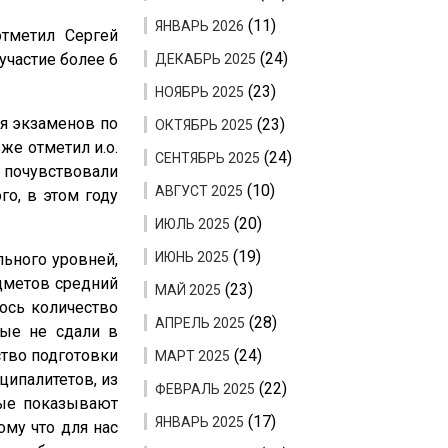
(11)
ЯНВАРЬ 2026
тметил Сергей
(24)
участие более 6
ДЕКАБРЬ 2025
(23)
НОЯБРЬ 2025
ия экзаменов по
(23)
ОКТЯБРЬ 2025
же отметил и.о.
(24)
СЕНТЯБРЬ 2025
почувствовали
(10)
АВГУСТ 2025
о, в этом году
(20)
ИЮЛЬ 2025
(19)
ИЮНЬ 2025
льного уровней,
дметов средний
(23)
МАЙ 2025
лось количество
(28)
АПРЕЛЬ 2025
рые не сдали в
ство подготовки
(24)
МАРТ 2025
ципалитетов, из
(22)
ФЕВРАЛЬ 2025
рые показывают
(17)
ЯНВАРЬ 2025
ому что для нас