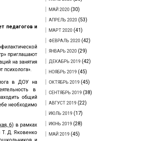
(30)
МАЙ 2020
(53)
АПРЕЛЬ 2020
ет педагогов и
(41)
МАРТ 2020
(42)
ФЕВРАЛЬ 2020
офилактической
(29)
ЯНВАРЬ 2020
тр» приглашают
(42)
ций на занятия
ДЕКАБРЬ 2019
т психолога».
(45)
НОЯБРЬ 2019
олога в ДОУ на
(45)
ОКТЯБРЬ 2019
еятельность в
(38)
СЕНТЯБРЬ 2019
находить общий
(22)
АВГУСТ 2019
себе необходимо
(17)
ИЮЛЬ 2019
(28)
ИЮНЬ 2019
ая, 6)
в рамках
 Т. Д. Яковенко
(45)
МАЙ 2019
дошкольников и