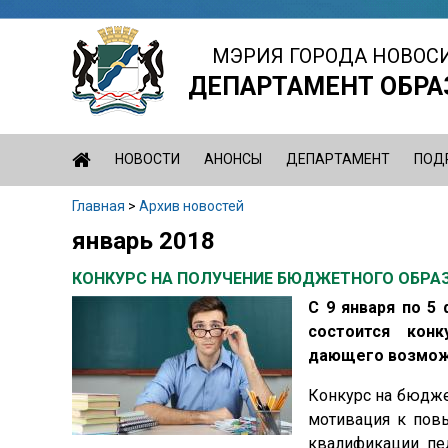
Jump
to
МЭРИЯ ГОРОДА НОВОС
navigation
ДЕПАРТАМЕНТ ОБРА
НОВОСТИ
АНОНСЫ
ДЕПАРТАМЕНТ
ПОД
Главная
>
Архив новостей
Вы
январь 2018
Back
здесь
to
КОНКУРС НА ПОЛУЧЕНИЕ БЮДЖЕТНОГО ОБРА
top
С 9 января по 5
состоится конк
дающего возможн
Конкурс на бюдже
мотивация к пов
квалификации пе