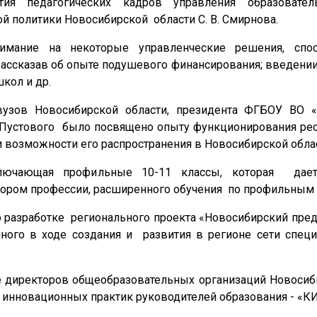
тия педагогических кадров управления образовател
ой политики Новосибирской области С. В. Смирнова.
нимание на некоторые управленческие решения, спо
рассказав об опыте подушевого финансирования; введени
кол и др.
вузов Новосибирской области, президента ФГБОУ ВО 
В.Пустового было посвящено опыту функционирования рес
возможности его распространения в Новосибирской облас
ключающая профильные 10-11 классы, которая дае
бором профессии, расширенного обучения по профильным
 разработке регионального проекта «Новосибирский пред
ного в ходе создания и развития в регионе сети спец
е директоров общеобразовательных организаций Новосиби
а инновационных практик руководителей образования - «К