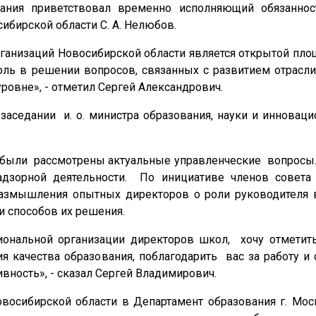
дания приветствовал временно исполняющий обязаннос
ибирской области С. А. Нелюбов.
анизаций Новосибирской области является открытой площ
роль в решении вопросов, связанных с развитием отрасл
ровне», - отметил Сергей Александрович.
 заседании и. о. министра образования, науки и инновац
та были рассмотрены актуальные управленческие вопросы
адзорной деятельности. По инициативе членов совета
азмышления опытных директоров о роли руководителя
и способов их решения.
иональной организации директоров школ, хочу отмети
 качества образования, поблагодарить вас за работу и
ность», - сказал Сергей Владимирович.
овосибирской области в Департамент образования г. Мос