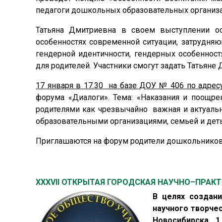
педагоги дошкольных образовательных организ
Татьяна Дмитриевна в своем выступлении ос
особенностях современной ситуации, затрудня
гендерной идентичности, гендерных особенност
для родителей. Участники смогут задать Татьяне
17 января в 17.30 на базе ДОУ № 406 по адресу:
форума «Диалоги». Тема: «Наказания и поощр
родителями как чрезвычайно важная и актуаль
образовательными организациями, семьей и деть
Приглашаются на форум родители дошкольников
XXXVII ОТКРЫТАЯ ГОРОДСКАЯ НАУЧНО–ПРАК
В целях создани
научного творче
Новосибирска 1