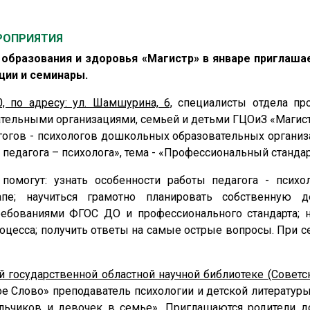
РОПРИЯТИЯ
 образования и здоровья «Магистр» в январе приглаша
ции и семинары.
0, по адресу: ул. Шамшурина, 6,
специалисты отдела пр
ательными организациями, семьей и детьми ГЦОиЗ «Магис
огов - психологов дошкольных образовательных организа
едагога – психолога», тема - «Профессиональный стандар
 помогут: узнать особенности работы педагога - псих
пе; научиться грамотно планировать собственную д
ребованиями ФГОС ДО и профессионального стандарта; 
оцесса; получить ответы на самые острые вопросы. При 
й государственной областной научной библиотеке (Советск
 Слово» преподаватель психологии и детской литературы
льчиков и девочек в семье». Приглашаются родители 