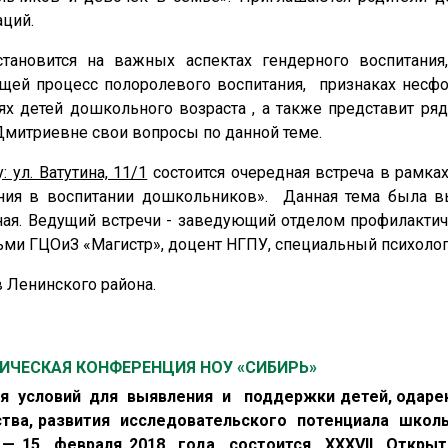
аций.
тановится на важных аспектах гендерного воспитания
ющей процесс полоролевого воспитания, признаках несф
ях детей дошкольного возраста , а также представит ря
 Дмитриевне свои вопросы по данной теме.
 ул. Ватутина, 11/1
состоится очередная встреча в рамка
ения в воспитании дошкольников». Данная тема была 
ная. Ведущий встречи - заведующий отделом профилактич
ми ГЦОиЗ «Магистр», доцент НГПУ, специальный психолог 
 Ленинского района.
ТИЧЕСКАЯ КОНФЕРЕНЦИЯ НОУ «СИБИРЬ»
я условий для выявления и поддержки детей, одарен
ства, развития исследовательского потенциала школ
 — 15 февраля 2018 года состоится XXXVII Откры