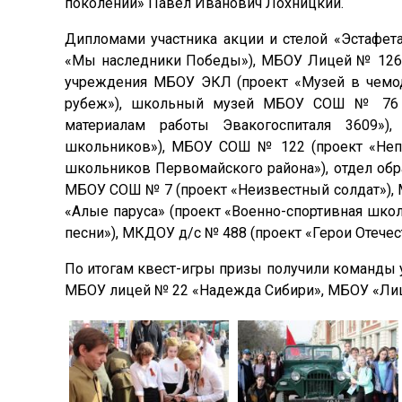
поколений» Павел Иванович Лохницкий.
Дипломами участника акции и стелой «Эстафет
«Мы наследники Победы»), МБОУ Лицей № 126 (
учреждения МБОУ ЭКЛ (проект «Музей в чемод
рубеж»), школьный музей МБОУ СОШ № 76 (п
материалам работы Эвакогоспиталя 3609»)
школьников»), МБОУ СОШ № 122 (проект «Неп
школьников Первомайского района»), отдел обр
МБОУ СОШ № 7 (проект «Неизвестный солдат»),
«Алые паруса» (проект «Военно-спортивная шко
песни»), МКДОУ д/с № 488 (проект «Герои Отечест
По итогам квест-игры призы получили команд
МБОУ лицей № 22 «Надежда Сибири», МБОУ «Лиц