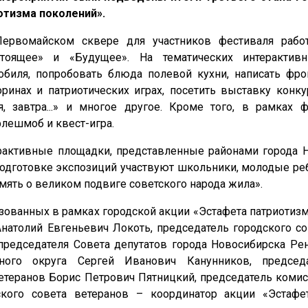
отизма поколений».
ервомайском сквере для участников фестиваля работ
стоящее» и «Будущее». На тематических интерактив
обиля, попробовать блюда полевой кухни, написать фро
оринах и патриотических играх, посетить выставку конк
, завтра...» и многое другое. Кроме того, в рамках 
лешмоб и квест-игра.
рактивные площадки, представленные районами города Н
подготовке экспозиций участвуют школьники, молодые реб
ять о великом подвиге советского народа жила».
зованных в рамках городской акции «Эстафета патриотиз
Анатолий Евгеньевич Локоть, председатель городского с
редседателя Совета депутатов города Новосибирска Ре
ьного округа Сергей Иванович Канунников, председ
етеранов Борис Петрович Пятницкий, председатель комис
ого совета ветеранов – координатор акции «Эстафет