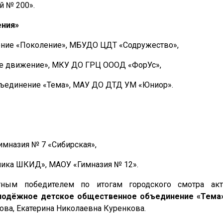
й № 200».
ения»
ение «Поколение», МБУДО ЦДТ «Содружество»,
ое движение», МКУ ДО ГРЦ ОООД «ФорУс»,
бъединение «Тема», МАУ ДО ДТД УМ «Юниор».
имназия № 7 «Сибирская»,
лика ШКИД», МАОУ «Гимназия № 12».
тным победителем по итогам городского смотра акт
лодёжное детское общественное объединение «Тема
ова, Екатерина Николаевна Куренкова.