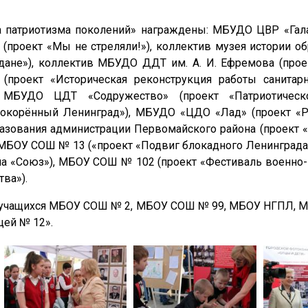
а патриотизма поколений» награждены: МБУДО ЦВР «Гала
проект «Мы не стреляли!»), коллектив музея истории об
ане»), коллектив МБУДО ДДТ им. А. И. Ефремова (прое
роект «Историческая реконструкция работы санитарн
, МБУДО ЦДТ «Содружество» (проект «Патриотическ
окорённый Ленинград»), МБУДО «ЦДО «Лад» (проект «
азования администрации Первомайского района (проект «
 МБОУ СОШ № 13 («проект «Подвиг блокадного Ленинград
ла «Союз»), МБОУ СОШ № 102 (проект «Фестиваль военно-
ва»).
ы учащихся МБОУ СОШ № 2, МБОУ СОШ № 99, МБОУ НГПЛ, 
ей № 12».