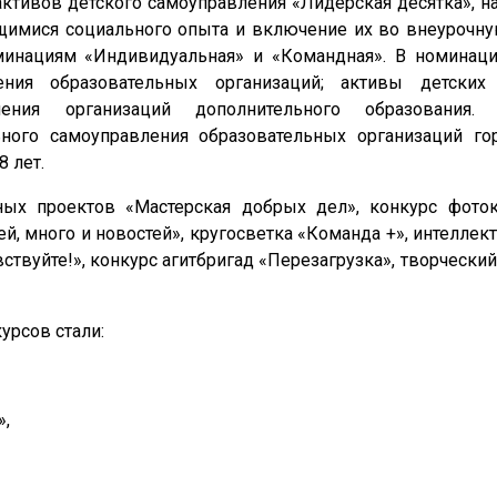
активов детского самоуправления «Лидерская десятка», 
щимися социального опыта и включение их во внеурочн
минациям «Индивидуальная» и «Командная». В номинац
ения образовательных организаций; активы детских
ления организаций дополнительного образования
ного самоуправления образовательных организаций го
 лет.
ных проектов «Мастерская добрых дел», конкурс фот
й, много и новостей», кругосветка «Команда +», интеллект
ствуйте!», конкурс агитбригад «Перезагрузка», творческий
урсов стали:
»,