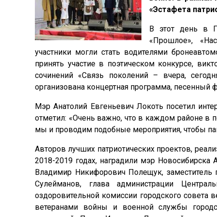
«Эстафета патри
В этот день в П
«Прошлое», «На
участники могли стать водителями бронеавтом
принять участие в поэтическом конкурсе, викт
сочинений «Связь поколений – вчера, сегодня
организована концертная программа, песенный ф
Мэр Анатолий Евгеньевич Локоть посетил инте
отметил: «Очень важно, что в каждом районе в 
мы и проводим подобные мероприятия, чтобы пам
Авторов лучших патриотических проектов, реали
2018-2019 годах, наградили мэр Новосибирска 
Владимир Никифорович Полещук, заместитель п
Сулейманов, глава администрации Централ
оздоровительной комиссии городского совета в
ветеранами войны и военной службы городск