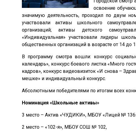
Городской смотр 
освоение обучаю
значимую деятельность, проходил по двум но
участвовали активы школьного самоуправл
организаций; активы детского самоуправ
«Индивидуальная» участвовали лидеры школь
общественных организаций в возрасте от 14 до 18
В программу смотра вошли: конкурс социаль
календарь», конкурс боевого листка «Много госте
кадров», конкурс видеовизиток «И снова – Здрав
мешке» и индивидуальный конкурс.
Абсолютными победителями по итогам всех конк
Номинация «Школьные активы»
3 место – Актив «ЧУДИКИ», МБОУ «Лицей № 136
2 место – «102-я», МБОУ СОШ № 102,