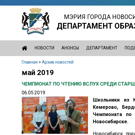
Jump
to
МЭРИЯ ГОРОДА НОВОС
navigation
ДЕПАРТАМЕНТ ОБРА
НОВОСТИ
АНОНСЫ
ДЕПАРТАМЕНТ
ПОД
Главная
>
Архив новостей
Вы
май 2019
Back
здесь
to
ЧЕМПИОНАТ ПО ЧТЕНИЮ ВСЛУХ СРЕДИ СТАРШ
top
06.05.2019
Школьники из Кр
Кемерово, Берд
Чемпионата по 
Новосибирске.
Новосибирск пре