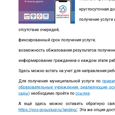
круглосуточная до
получение услуги 
отсутствие очередей;
фиксированный срок получения услуги;
возможность обжалования результатов получения
информирование гражданина о каждом этапе раб
Здесь можно встать на учет для направления ребе
Для получения муниципальной услуги по
прием
образовательные учреждения, реализующие ос
сады)
необходимо пройти по
ссылке
.
А ещё здесь можно оставить обратную связ
https://pos.gosuslugi.ru/landing/
. Эта же опция до