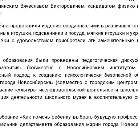
минским Вячеславом Викторовичем, кандидатом физико-
.
та представили изделия, созданные ими в различных тех
чные игрушки, подсвечники и посуда, мягкие игрушки и укр
авки с удовольствием приобретали эти замечательные 
 образования были проведены педагогическая дискус
 развития» (совместно с Новосибирским институтом
ксный подход к созданию психологически безопасной о
города Новосибирска» (совместно с городским центром
вание культуры исследовательской деятельности школьн
ация деятельности школьного музея в воспитательную 
 собрание «Как помочь ребенку выбрать будущую професс
чальник департамента образования мэрии города Новос