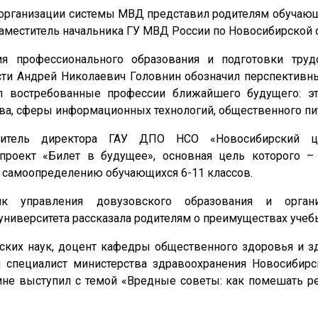
организации системы МВД представил родителям обучаю
аместитель начальника ГУ МВД России по Новосибирской о
ия профессионального образования и подготовки тру
сти Андрей Николаевич Головнин обозначил перспективн
ил востребованные профессии ближайшего будущего: э
ва, сферы информационных технологий, общественного пи
ститель директора ГАУ ДПО НСО «Новосибирский ц
 проект «Билет в будущее», основная цель которого 
у самоопределению обучающихся 6-11 классов.
ик управления довузовского образования и орган
университета рассказала родителям о преимуществах учебы
ских наук, доцент кафедры общественного здоровья и з
пециалист министерства здравоохранения Новосибирс
ине выступил с темой «Вредные советы: как помешать р