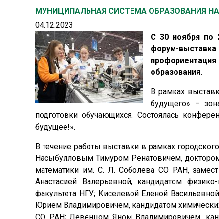
МУНИЦИПАЛЬНАЯ СИСТЕМА ОБРАЗОВАНИЯ НА 
04.12.2023
С 30 ноября по 
форум-выставк
профориентация
образования.
В рамках выстав
будущего» – зона
подготовки обучающихся. Состоялась конферен
будущее!».
В течение работы выставки в рамках городског
Насыбулловым Тимуром Ренатовичем, доктором 
математики им. С. Л. Соболева СО РАН, замес
Анастасией Валерьевной, кандидатом физико-
факультета НГУ; Киселевой Еленой Васильевно
Юрием Владимировичем, кандидатом химических 
СО РАН; Левенцом Яном Владимировичем, канд