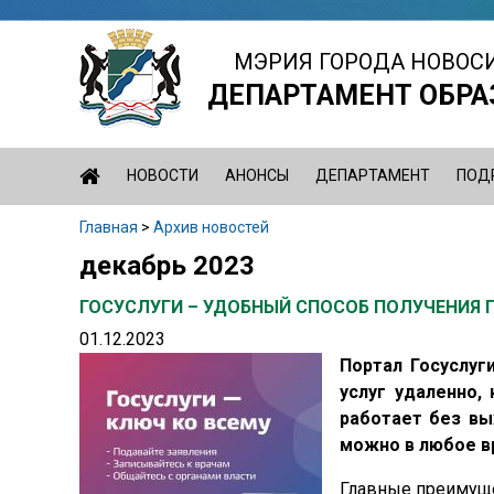
Jump
to
МЭРИЯ ГОРОДА НОВОС
navigation
ДЕПАРТАМЕНТ ОБРА
НОВОСТИ
АНОНСЫ
ДЕПАРТАМЕНТ
ПОД
Главная
>
Архив новостей
Вы
декабрь 2023
Back
здесь
to
ГОСУСЛУГИ – УДОБНЫЙ СПОСОБ ПОЛУЧЕНИЯ 
top
01.12.2023
Портал Госуслуг
услуг удаленно,
работает без вы
можно в любое в
Главные преимуще