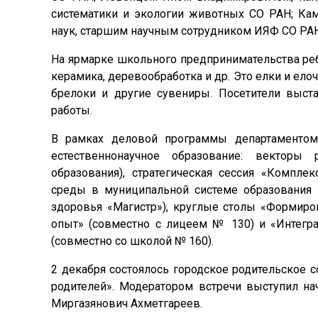
систематики и экологии животных СО РАН; Ка
наук, старшим научным сотрудником ИЯФ СО РАН
На ярмарке школьного предпринимательства ребя
керамика, деревообработка и др. Это елки и ело
брелоки и другие сувениры. Посетители выст
работы.
В рамках деловой программы департаментом
естественнонаучное образование: векторы
образования), стратегическая сессия «Компле
среды в муниципальной системе образования 
здоровья «Магистр»), круглые столы «Формиро
опыт» (совместно с лицеем № 130) и «Интегр
(совместно со школой № 160).
2 декабря состоялось городское родительское
родителей». Модератором встречи выступил на
Миргазянович Ахметгареев.