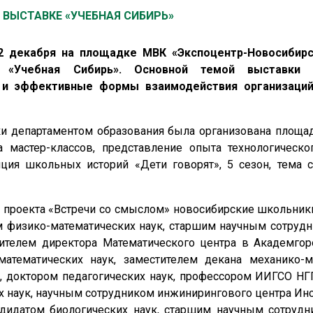
ВЫСТАВКЕ «УЧЕБНАЯ СИБИРЬ»
2 декабря на площадке МВК «Экспоцентр-Новосибирс
а «Учебная Сибирь». Основной темой выставки 
 и эффективные формы взаимодействия организаций
ки департаментом образования была организована площ
 мастер-классов, представление опыта технологическо
ция школьных историй «Дети говорят», 5 сезон, тема с
о проекта «Встречи со смыслом» новосибирские школьник
физико-математических наук, старшим научным сотрудн
тителем директора Математического центра в Академгор
математических наук, заместителем декана механико-м
й, доктором педагогических наук, профессором ИИГСО Н
наук, научным сотрудником инжинирингового центра Инст
идатом биологических наук, старшим научным сотрудн