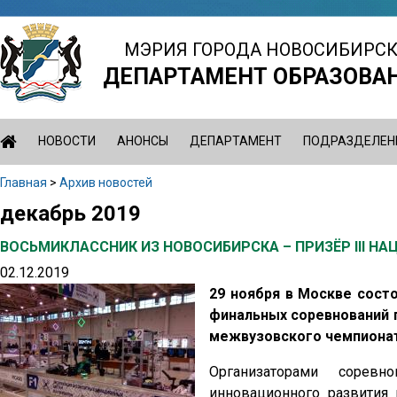
Jump
to
МЭРИЯ ГОРОДА НОВОСИБИРС
navigation
ДЕПАРТАМЕНТ ОБРАЗОВА
НОВОСТИ
АНОНСЫ
ДЕПАРТАМЕНТ
ПОДРАЗДЕЛЕН
Главная
>
Архив новостей
Вы
декабрь 2019
Back
здесь
to
ВОСЬМИКЛАССНИК ИЗ НОВОСИБИРСКА – ПРИЗЁР III
top
02.12.2019
29 ноября в Москве сост
финальных соревнований п
межвузовского чемпионат
Организаторами соревн
инновационного развития 