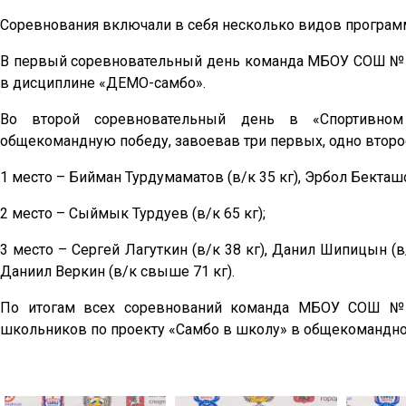
Соревнования включали в себя несколько видов программ
В первый соревновательный день команда МБОУ СОШ № 19
в дисциплине «ДЕМО-самбо».
Во второй соревновательный день в «Спортивном
общекомандную победу, завоевав три первых, одно второе
1 место – Бийман Турдумаматов (в/к 35 кг), Эрбол Бекташов
2 место – Сыймык Турдуев (в/к 65 кг);
3 место – Сергей Лагуткин (в/к 38 кг), Данил Шипицын (в/к
Даниил Веркин (в/к свыше 71 кг).
По итогам всех соревнований команда МБОУ СОШ № 1
школьников по проекту «Самбо в школу» в общекомандном 