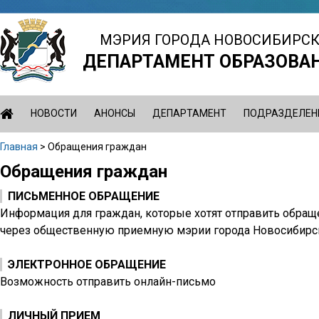
Jump
to
МЭРИЯ ГОРОДА НОВОСИБИРС
navigation
ДЕПАРТАМЕНТ ОБРАЗОВА
НОВОСТИ
АНОНСЫ
ДЕПАРТАМЕНТ
ПОДРАЗДЕЛЕН
Главная
>
Обращения граждан
Вы
Обращения граждан
Back
здесь
to
ПИСЬМЕННОЕ ОБРАЩЕНИЕ
top
Информация для граждан, которые хотят отправить обраще
через общественную приемную мэрии города Новосибирс
ЭЛЕКТРОННОЕ ОБРАЩЕНИЕ
Возможность отправить онлайн-письмо
ЛИЧНЫЙ ПРИЕМ