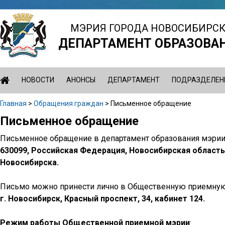
Jump
to
МЭРИЯ ГОРОДА НОВОСИБИРС
navigation
ДЕПАРТАМЕНТ ОБРАЗОВА
НОВОСТИ
АНОНСЫ
ДЕПАРТАМЕНТ
ПОДРАЗДЕЛЕН
Главная
>
Обращения граждан
>
Письменное обращение
Вы
Письменное обращение
Back
здесь
to
Письменное обращение в департамент образования мэрии
top
630099, Российская Федерация, Новосибирская область,
Новосибирска.
Письмо можно принести лично в Общественную приемную 
г. Новосибирск, Красный проспект, 34, кабинет 124.
Режим работы Общественной приемной мэрии
: