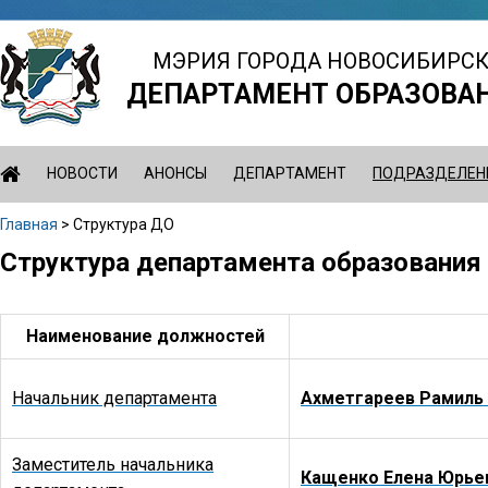
Jump
to
МЭРИЯ ГОРОДА НОВОСИБИРС
navigation
ДЕПАРТАМЕНТ ОБРАЗОВА
НОВОСТИ
АНОНСЫ
ДЕПАРТАМЕНТ
ПОДРАЗДЕЛЕН
Главная
>
Структура ДО
Вы
Структура департамента образования
Back
здесь
to
top
Наименование должностей
Начальник департамента
Ахметгареев Рамиль
Заместитель начальника
Кащенко Елена Юрье