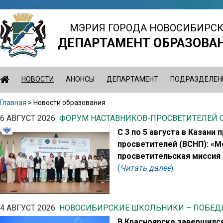
Jump
to
МЭРИЯ ГОРОДА НОВОСИБИРС
navigation
ДЕПАРТАМЕНТ ОБРАЗОВА
НОВОСТИ
АНОНСЫ
ДЕПАРТАМЕНТ
ПОДРАЗДЕЛЕН
Главная
>
Новости образования
Вы
Back
6 АВГУСТ 2026
ФОРУМ НАСТАВНИКОВ-ПРОСВЕТИТЕЛЕЙ 
здесь
to
С 3 по 5 августа в Казан
top
просветителей (ВСНП): «М
просветительская миссия 
(
Читать далее
)
4 АВГУСТ 2026
НОВОСИБИРСКИЕ ШКОЛЬНИКИ – ПОБЕДИ
В Красноярске завершилс