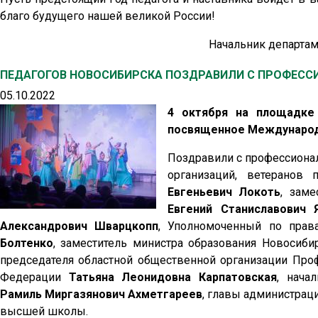
благо будущего нашей великой России!
Начальник департам
ПЕДАГОГОВ НОВОСИБИРСКА ПОЗДРАВИЛИ С ПРОФЕС
05.10.2022
4 октября на площадке
посвященное Международ
Поздравили с профессиона
организаций, ветеранов
Евгеньевич Локоть
, заме
Евгений Станиславович 
Александрович Шварцкопп
, Уполномоченный по прав
Болтенко
, заместитель министра образования Новосиби
председателя областной общественной организации Про
Федерации
Татьяна Леонидовна Карпатовская
, нача
Рамиль Миргазянович Ахметгареев
, главы администраци
высшей школы.