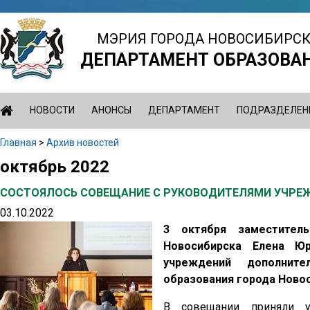
Jump
to
МЭРИЯ ГОРОДА НОВОСИБИРС
navigation
ДЕПАРТАМЕНТ ОБРАЗОВА
НОВОСТИ
АНОНСЫ
ДЕПАРТАМЕНТ
ПОДРАЗДЕЛЕН
Главная
>
Архив новостей
Вы
октябрь 2022
Back
здесь
to
СОСТОЯЛОСЬ СОВЕЩАНИЕ С РУКОВОДИТЕЛЯМИ УЧРЕ
top
03.10.2022
3 октября заместитель
Новосибирска Елена Ю
учреждений дополните
образования города Ново
В совещании приняли у