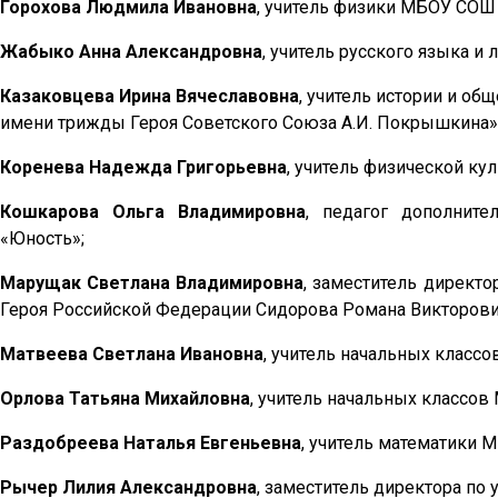
Горохова Людмила Ивановна
, учитель физики МБОУ СОШ
Жабыко Анна Александровна
, учитель русского языка и
Казаковцева Ирина Вячеславовна
, учитель истории и о
имени трижды Героя Советского Союза А.И. Покрышкина»
Коренева Надежда Григорьевна
, учитель физической ку
Кошкарова Ольга Владимировна
, педагог дополнит
«Юность»;
Марущак Светлана Владимировна
, заместитель директ
Героя Российской Федерации Сидорова Романа Викторови
Матвеева Светлана Ивановна
, учитель начальных класс
Орлова Татьяна Михайловна
, учитель начальных классо
Раздобреева Наталья Евгеньевна
, учитель математики 
Рычер Лилия Александровна
, заместитель директора по