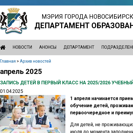
Jump
to
МЭРИЯ ГОРОДА НОВОСИБИРС
navigation
ДЕПАРТАМЕНТ ОБРАЗОВА
НОВОСТИ
АНОНСЫ
ДЕПАРТАМЕНТ
ПОДРАЗДЕЛЕН
Главная
>
Архив новостей
Вы
апрель 2025
Back
здесь
to
ЗАПИСЬ ДЕТЕЙ В ПЕРВЫЙ КЛАСС НА 2025/2026 УЧЕБНЫ
top
01.04.2025
1 апреля начинается прие
обучение детей, проживаю
первоочередное и преимущ
Для детей, не проживающих
июля до момента заполнения