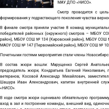
МАУ ДПО «НИСО».
Смотр проводится с цель
формирования у подрастающего поколения чувства верност
В финале смотра приняли участие 8 команд муниципал
победителей районных (окружного) смотров – МБОУ С
район), МБОУ СОШ № 134 (Кировский район), МБОУ СОШ №
МАОУ СОШ № 147 (Первомайский район), МБОУ СОШ № 102 
Почетными гостями мероприятия стали члены Новосибирск
В состав жюри вошли: Марущенко Сергей Анатольев
председатель жюри; Кондратьев Евгений Николаевич, п
ветеранов; Косовой Александр Михайлович, заместите
Шашура Иван Александрович, капитан внутренней сл
«НИСО».
В ходе смотра жюри оценивало обязательную программ
вход в зал и построение команды, внешний вид, одиночна