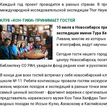
Каждый год проект проводится в разных странах. В п
международной исследовательской экспедиции Thor Heyerda
КЛУБ «КОН-ТИКИ» ПРИНИМАЕТ ГОСТЕЙ
10 июля в Новосибирск п
экспедиции имени Тура Хе
Ливана, многие из которых
и этнографии, ведут научны
Сегодня гости нашего горо
центру Новосибирска, посе
библиотеку СО РАН, увидели фонд редких книг и рукописей
В конце дня всех гостей встречал у себя новосибирский к
школе № 11. Ребята-контиковцы провели гостям экскурси
жизни, морских походов и экспедиций в разные точки зе
самый ценный экспонат - фрагмент веревки с оригинальн
представитель норвежского музея Кон-Тики Халфдан Танге
водных походах по Иссык-Кулю, Азовскому и Каспийскому 