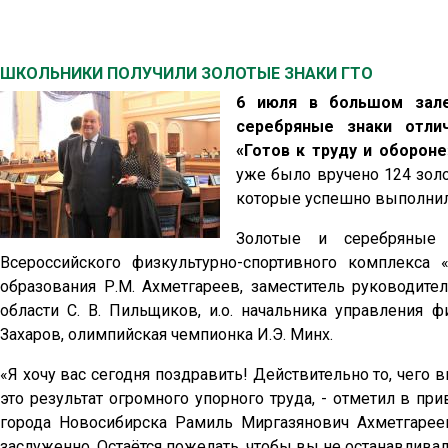
ШКОЛЬНИКИ ПОЛУЧИЛИ ЗОЛОТЫЕ ЗНАКИ ГТО
6 июля в большом зале
серебряные знаки отлич
«Готов к труду и оборон
уже было вручено 124 золо
которые успешно выполнили
Золотые и серебряные 
Всероссийского физкультурно-спортивного комплекса 
образования Р.М. Ахметгареев, заместитель руководите
области С. В. Пильщиков, и.о. начальника управления 
Захаров, олимпийская чемпионка И.Э. Минх.
«Я хочу вас сегодня поздравить! Действительно то, чего в
это результат огромного упорного труда, - отметил в п
города Новосибирска Рамиль Миргазянович Ахметгареев
заслуженно. Остаётся пожелать, чтобы вы не останавливал