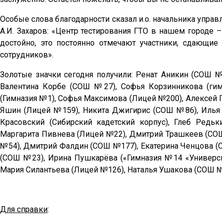
Особые слова благодарности сказал и.о. начальника упра
А.И. Захаров: «Центр тестирования ГТО в нашем городе
достойно, это постоянно отмечают участники, сдающие
сотрудников».
Золотые значки сегодня получили: Ренат Аникин (СОШ 
Валентина Корбе (СОШ №27), Софья Корзинникова (ги
(Гимназия №1), Софья Максимова (Лицей №200), Алексей
Яшин (Лицей №159), Никита Джигирис (СОШ №86), Илья 
Красовский (Сибирский кадетский корпус), Глеб Редь
Маргарита Пивнева (Лицей №22), Дмитрий Трашкеев (СО
№54), Дмитрий Фалдин (СОШ №177), Екатерина Ченцова (
(СОШ №23), Ирина Пушкарёва («Гимназия №14 «Универси
Мария Силантьева (Лицей №126), Наталья Ушакова (СОШ №
Для справки
: