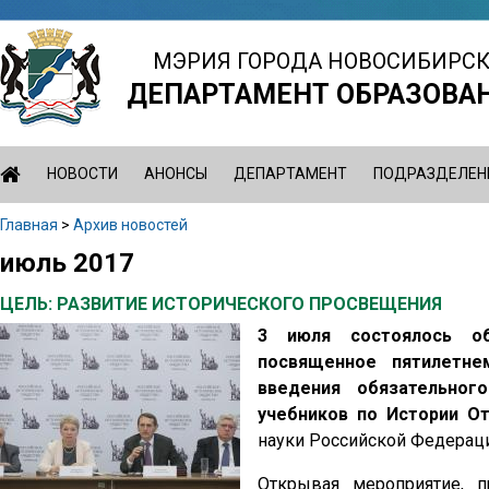
Jump
to
МЭРИЯ ГОРОДА НОВОСИБИРС
navigation
ДЕПАРТАМЕНТ ОБРАЗОВА
НОВОСТИ
АНОНСЫ
ДЕПАРТАМЕНТ
ПОДРАЗДЕЛЕН
Главная
>
Архив новостей
Вы
июль 2017
Back
здесь
to
ЦЕЛЬ: РАЗВИТИЕ ИСТОРИЧЕСКОГО ПРОСВЕЩЕНИЯ
top
3 июля состоялось об
посвященное пятилетне
введения обязательног
учебников по Истории О
науки Российской Федерац
Открывая мероприятие, п