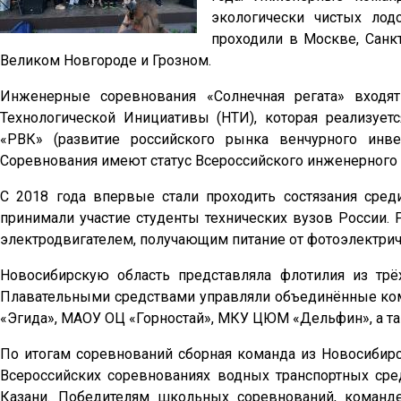
экологически чистых лод
проходили в Москве, Санк
Великом Новгороде и Грозном.
Инженерные соревнования «Солнечная регата» входя
Технологической Инициативы (НТИ), которая реализует
«РВК» (развитие российского рынка венчурного инв
Соревнования имеют статус Всероссийского инженерного 
С 2018 года впервые стали проходить состязания сре
принимали участие студенты технических вузов России.
электродвигателем, получающим питание от фотоэлектрич
Новосибирскую область представляла флотилия из трё
Плавательными средствами управляли объединённые к
«Эгида», МАОУ ОЦ «Горностай», МКУ ЦЮМ «Дельфин», а та
По итогам соревнований сборная команда из Новосибир
Всероссийских соревнованиях водных транспортных сред
Казани. Победителям школьных соревнований, команд