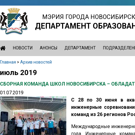
Jump
to
МЭРИЯ ГОРОДА НОВОСИБИРС
navigation
ДЕПАРТАМЕНТ ОБРАЗОВА
НОВОСТИ
АНОНСЫ
ДЕПАРТАМЕНТ
ПОДРАЗДЕЛЕН
Главная
>
Архив новостей
Вы
июль 2019
Back
здесь
to
СБОРНАЯ КОМАНДА ШКОЛ НОВОСИБИРСКА – ОБЛАДАТЕ
top
01.07.2019
С 28 по 30 июня в акв
инженерные соревнования
команд из 26 регионов Ро
Международные инженерные
года. Инженерные команд