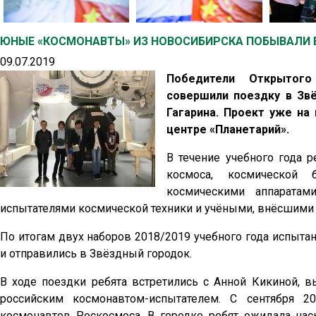
ЮНЫЕ «КОСМОНАВТЫ» ИЗ НОВОСИБИРСКА ПОБЫВАЛИ 
09.07.2019
Победители Открытого
совершили поездку в Звё
Гагарина. Проект уже на
центре «Планетарий».
В течение учебного года 
космоса, космической 
космическими аппаратам
испытателями космической техники и учёными, внёсшими 
По итогам двух наборов 2018/2019 учебного года испыта
и отправились в Звёздный городок.
В ходе поездки ребята встретились с Анной Кикиной, 
российским космонавтом-испытателем. С сентября 2
космонавтов Роскосмоса. В городке ребят ожидала на