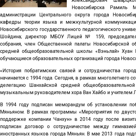
Александрович Шварцко
Новосибирска Рамиль Ми
администрации Центрального округа города Новосиби
кафедры теории языка и межкультурной коммуникаци
Новосибирского государственного педагогического униве
Шойдина; директор МБОУ Лицей № 159, председатель
собрания, член Общественной палаты Новосибирской об
средней общеобразовательной школы «Вэньлай» Хуан Ц
обучающиеся образовательных организаций города Новоси
«История побратимских связей и сотрудничества горо
начинается с 1994 года. Сегодня, в рамках многолетнего
делегацию Шанхайской средней общеобразовательной
музыкальным руководителем хора Ван Хайбо и учителем Л
В 1994 году подписан меморандум об установлении п
Мяньяном. В рамках программы «Мероприятия по двуст
поддержке компании Чанхун» в 2014 году после визи
подписан договор о сотрудничестве между гимнази
иностранных языков города Мяньян. В мае 2013 года по