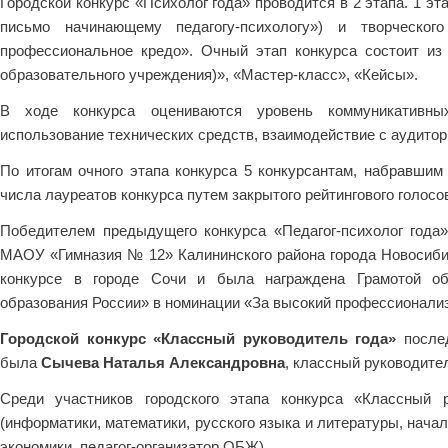
Городской конкурс «Психолог года» проводится в 2 этапа. 1 эт
письмо начинающему педагогу-психологу») и творческог
профессиональное кредо». Очный этап конкурса состоит из т
образовательного учреждения)», «Мастер-класс», «Кейсы».
В ходе конкурса оцениваются уровень коммуникативных 
использование технических средств, взаимодействие с аудитор
По итогам очного этапа конкурса 5 конкурсантам, набравшим
числа лауреатов конкурса путем закрытого рейтингового голос
Победителем предыдущего конкурса «Педагог-психолог года
МАОУ «Гимназия № 12» Калининского района города Новосибир
конкурсе в городе Сочи и была награждена Грамотой об
образования России» в номинации «За высокий профессионали
Городской конкурс «Классный руководитель года»
послед
была
Сычева Наталья Александровна
, классный руководите
Среди участников городского этапа конкурса «Классный 
(информатики, математики, русского языка и литературы, начал
экономики, педагог-организатор ОБЖ).