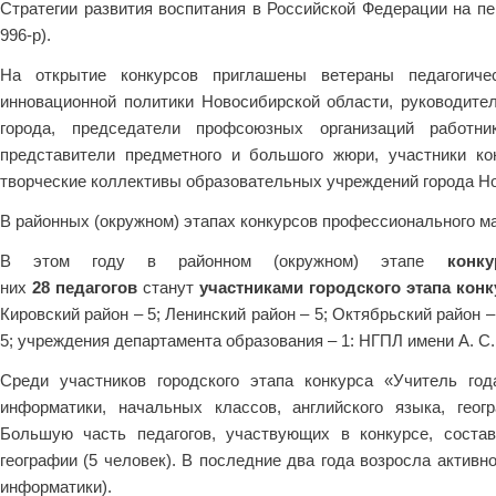
Стратегии развития воспитания в Российской Федерации на пе
996-р).
На открытие конкурсов приглашены ветераны педагогичес
инновационной политики Новосибирской области, руководител
города, председатели профсоюзных организаций работни
представители предметного и большого жюри, участники ко
творческие коллективы образовательных учреждений города Н
В районных (окружном) этапах конкурсов профессионального ма
В этом году в районном (окружном) этапе
конку
них
28
педагогов
станут
участниками
городского этапа конк
Кировский район – 5; Ленинский район – 5; Октябрьский район –
5; учреждения департамента образования – 1: НГПЛ имени А. С
Среди участников городского этапа конкурса «Учитель год
информатики, начальных классов, английского языка, геогр
Большую часть педагогов, участвующих в конкурсе, состав
географии (5 человек). В последние два года возросла активн
информатики).