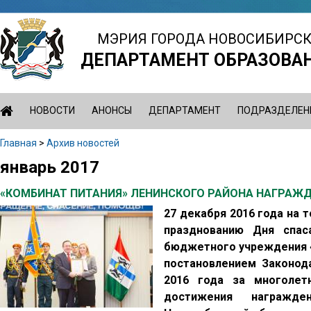
Jump
to
МЭРИЯ ГОРОДА НОВОСИБИРС
navigation
ДЕПАРТАМЕНТ ОБРАЗОВА
НОВОСТИ
АНОНСЫ
ДЕПАРТАМЕНТ
ПОДРАЗДЕЛЕН
Главная
>
Архив новостей
Вы
январь 2017
Back
здесь
to
«КОМБИНАТ ПИТАНИЯ» ЛЕНИНСКОГО РАЙОНА НАГРАЖ
top
27 декабря 2016 года на
празднованию Дня спас
бюджетного учреждения «
постановлением Законод
2016 года за многолет
достижения награжде