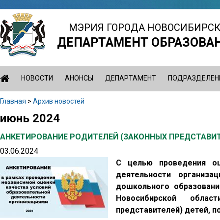
Jump
to
МЭРИЯ ГОРОДА НОВОСИБИРС
navigation
ДЕПАРТАМЕНТ ОБРАЗОВА
НОВОСТИ
АНОНСЫ
ДЕПАРТАМЕНТ
ПОДРАЗДЕЛЕН
Главная
>
Архив новостей
Вы
июнь 2024
Back
здесь
to
АНКЕТИРОВАНИЕ РОДИТЕЛЕЙ (ЗАКОННЫХ ПРЕДСТАВИТ
top
03.06.2024
С целью проведения оц
деятельности организа
дошкольного образовани
Новосибирской облас
представителей) детей,