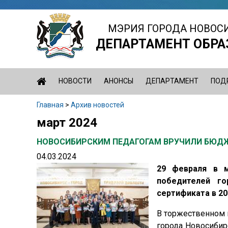
Jump
to
МЭРИЯ ГОРОДА НОВОС
navigation
ДЕПАРТАМЕНТ ОБРА
НОВОСТИ
АНОНСЫ
ДЕПАРТАМЕНТ
ПОД
Главная
>
Архив новостей
Вы
март 2024
Back
здесь
to
НОВОСИБИРСКИМ ПЕДАГОГАМ ВРУЧИЛИ БЮД
top
04.03.2024
29 февраля в м
победителей го
сертификата в 20
В торжественном 
города Новосибир