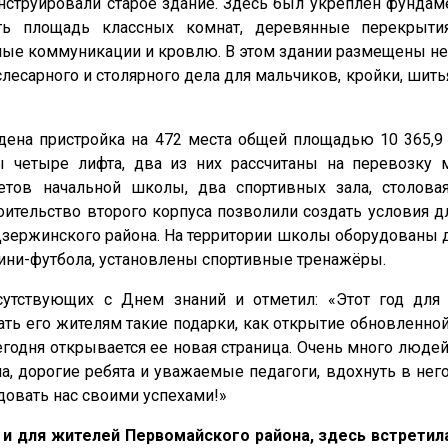
онструировали старое здание. Здесь был укреплен фундам
ить площадь классных комнат, деревянные перекрыти
ые коммуникации и кровлю. В этом здании размещены не 
лесарного и столярного дела для мальчиков, кройки, шить
дена пристройка на 472 места общей площадью 10 365,9 
ы четыре лифта, два из них рассчитаны на перевозку
тов начальной школы, два спортивных зала, столовая
роительство второго корпуса позволили создать условия 
 Дзержинского района. На территории школы оборудованы
ини-футбола, установлены спортивные тренажёры.
сутствующих с Днем знаний и отметил: «Этот год для
ать его жителям такие подарки, как открытие обновленн
годня открывается ее новая страница. Очень много люде
ача, дорогие ребята и уважаемые педагоги, вдохнуть в не
довать нас своими успехами!»
и для жителей Первомайского района, здесь встретил