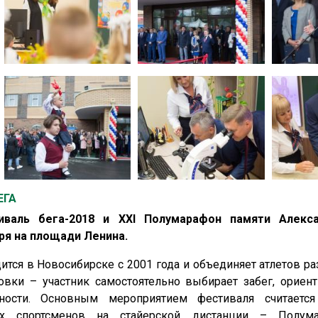
ЕГА
иваль бега-2018 и XXI Полумарафон памяти Алекс
ря на площади Ленина.
ится в Новосибирске с 2001 года и объединяет атлетов р
овки – участник самостоятельно выбирает забег, ориент
ости. Основным мероприятием фестиваля считается
ых спортсменов на стайерской дистанции – Полум