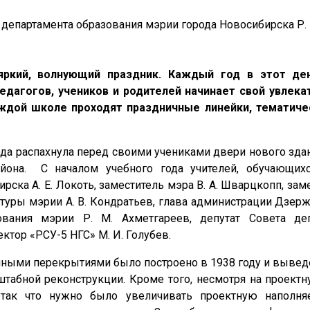
 департамента образования мэрии города Новосибирска Р.
яркий, волнующий праздник. Каждый год в этот де
едагогов, учеников и родителей начинает свой увлека
аждой школе проходят праздничные линейки, тематич
года распахнула перед своими учениками двери нового зд
йона. С началом учебного года учителей, обучающих
рска А. Е. Локоть, заместитель мэра В. А. Шварцкопп, зам
ктуры мэрии А. В. Кондратьев, глава администрации Дзер
ования мэрии Р. М. Ахметгареев, депутат Совета де
ктор «РСУ-5 НГС» М. И. Голубев.
ными перекрытиями было построено в 1938 году и выведе
сштабной реконструкции. Кроме того, несмотря на проек
 так что нужно было увеличивать проектную наполня