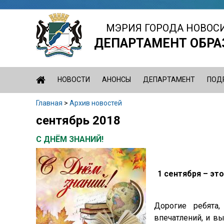
Jump
to
МЭРИЯ ГОРОДА НОВОС
navigation
ДЕПАРТАМЕНТ ОБРА
НОВОСТИ
АНОНСЫ
ДЕПАРТАМЕНТ
ПОД
Главная
>
Архив новостей
Вы
сентябрь 2018
Back
здесь
to
С ДНЁМ ЗНАНИЙ!
top
1 сентября – эт
Дорогие ребята
впечатлений, и в