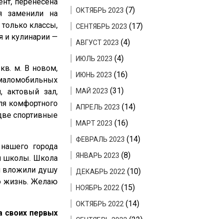
ент, перенесена
(7)
ОКТЯБРЬ 2023
я заменили на
только классы,
(17)
СЕНТЯБРЬ 2023
я и кулинарии —
(4)
АВГУСТ 2023
(4)
ИЮЛЬ 2023
кв. м. В новом,
(16)
ИЮНЬ 2023
 маломобильных
(31)
, актовый зал,
МАЙ 2023
для комфортного
(14)
АПРЕЛЬ 2023
 две спортивные
(16)
МАРТ 2023
(14)
ФЕВРАЛЬ 2023
 нашего города
(8)
ЯНВАРЬ 2023
ой школы. Школа
й вложили душу
(10)
ДЕКАБРЬ 2022
го жизнь. Желаю
(15)
НОЯБРЬ 2022
(14)
ОКТЯБРЬ 2022
а своих первых