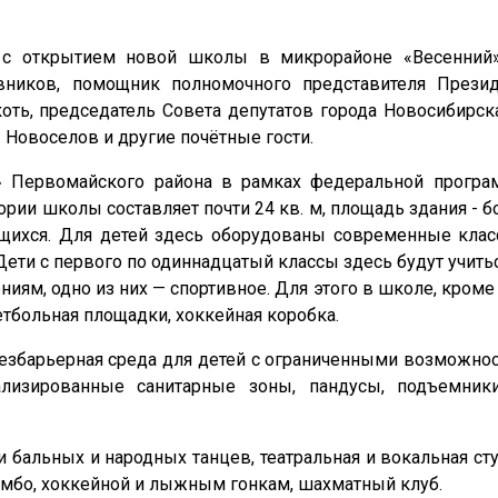
й с открытием новой школы в микрорайоне «Весенний
авников, помощник полномочного представителя Прези
оть, председатель Совета депутатов города Новосибирска
 Новоселов и другие почётные гости.
» Первомайского района в рамках федеральной прогр
рии школы составляет почти 24 кв. м, площадь здания - бол
щихся. Для детей здесь оборудованы современные класс
ети с первого по одиннадцатый классы здесь будут учитьс
ниям, одно из них — спортивное. Для этого в школе, кром
етбольная площадки, хоккейная коробка.
безбарьерная среда для детей с ограниченными возможно
лизированные санитарные зоны, пандусы, подъемники
ии бальных и народных танцев, театральная и вокальная с
самбо, хоккейной и лыжным гонкам, шахматный клуб.