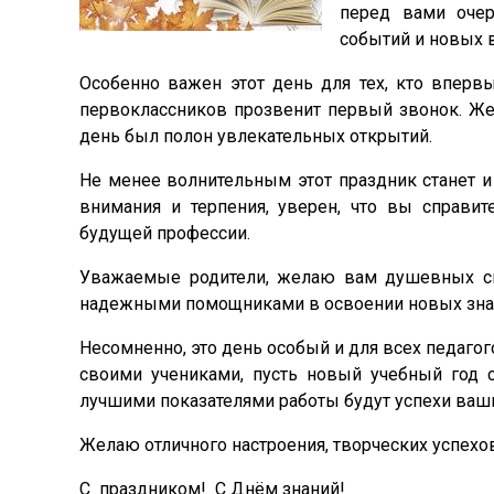
перед вами очер
событий и новых в
Особенно важен этот день для тех, кто вперв
первоклассников прозвенит первый звонок. Жел
день был полон увлекательных открытий.
Не менее волнительным этот праздник станет и
внимания и терпения, уверен, что вы справи
будущей профессии.
Уважаемые родители, желаю вам душевных сил
надежными помощниками в освоении новых знан
Несомненно, это день особый и для всех педаго
своими учениками, пусть новый учебный год с
лучшими показателями работы будут успехи ваш
Желаю отличного настроения, творческих успехо
С праздником! С Днём знаний!