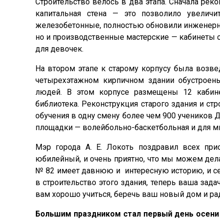
Строительство велось в два этапа. Сначала рек
капитальная стена — это позволило увелич
железобетонные, полностью обновили инженерн
но и производственные мастерские — кабинеты с
для девочек.
На втором этапе к старому корпусу была возве
четырехэтажном кирпичном здании обустроен
людей. В этом корпусе размещены 12 кабине
библиотека. Реконструкция старого здания и ст
обучения в одну смену более чем 900 учеников
площадки — волейбольно-баскетбольная и для м
Мэр города А. Е. Локоть поздравил всех при
юбилейный, и очень приятно, что мы можем дел
№ 82 имеет давнюю и интересную историю, и се
в строительство этого здания, теперь ваша зад
вам хорошо учиться, беречь ваш новый дом и ра
Большим праздником стал первый день осени 