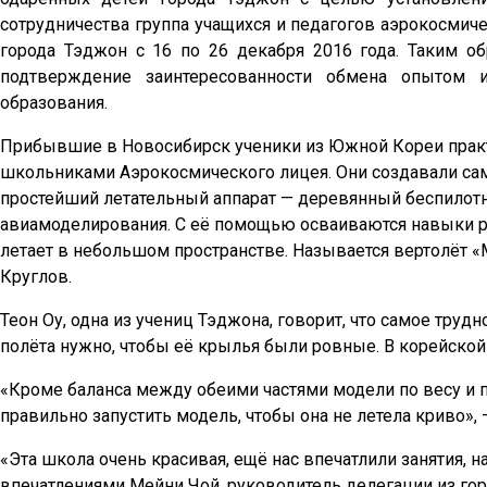
сотрудничества группа учащихся и педагогов аэрокосмич
города Тэджон с 16 по 26 декабря 2016 года. Таким о
подтверждение заинтересованности обмена опытом и
образования.
Прибывшие в Новосибирск ученики из Южной Кореи практи
школьниками Аэрокосмического лицея. Они создавали сам
простейший летательный аппарат — деревянный беспилотни
авиамоделирования. С её помощью осваиваются навыки ра
летает в небольшом пространстве. Называется вертолёт «
Круглов.
Теон Оу, одна из учениц Тэджона, говорит, что самое тру
полёта нужно, чтобы её крылья были ровные. В корейской
«Кроме баланса между обеими частями модели по весу и 
правильно запустить модель, чтобы она не летела криво»,
«Эта школа очень красивая, ещё нас впечатлили занятия, 
впечатлениями Мейни Чой, руководитель делегации из го