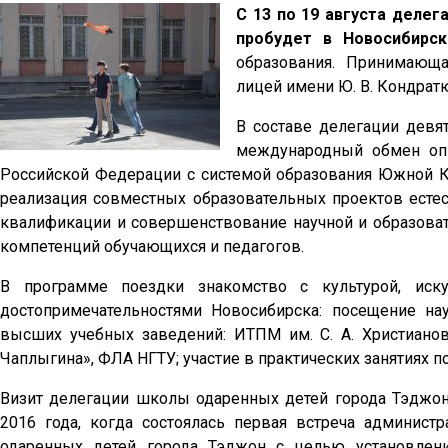
С 13 по 19 августа деле
пробудет в Новосибир
образования. Принимающ
лицей имени Ю. В. Кондрат
В составе делегации девят
международный обмен опы
Российской Федерации с системой образования Южной К
реализация совместных образовательных проектов есте
квалификации и совершенствование научной и образова
компетенций обучающихся и педагогов.
В программе поездки знакомство с культурой, иску
достопримечательностями Новосибирска: посещение нау
высших учебных заведений: ИТПМ им. С. А. Христиано
Чаплыгина», ФЛА НГТУ; участие в практических занятиях п
Визит делегации школы одаренных детей города Тэджон
2016 года, когда состоялась первая встреча админис
одаренных детей города Тэджон с целью установлени