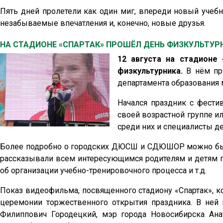
Пять дней пролетели как один миг, впереди новый учебн
незабываемые впечатления и, конечно, новые друзья.
НА СТАДИОНЕ «СПАРТАК» ПРОШЁЛ ДЕНЬ ФИЗКУЛЬТУР
12 августа на стадионе
физкультурника.
В нём при
департамента образования 
Начался праздник с фести
своей возрастной группе ил
среди них и специалисты д
Более подробно о городских ДЮСШ и СДЮШОР можно было
рассказывали всем интересующимся родителям и детям п
об организации учебно-тренировочного процесса и т.д.
Показ видеофильма, посвященного стадиону «Спартак», ко
церемонии торжественного открытия праздника. В ней 
Филиппович Городецкий, мэр города Новосибирска Ана