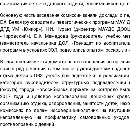
организации летнего детского отдыха, воспитанников цен
Основную часть заседания комиссии заняли доклады о пе
Е.А. Белая (руководитель педагогических программ МАУ Д
ДТД УМ «Юниор»), Н.И. Курант (директор МАУДО ДОО
«Кировский»), Е.Ф. Мамедова (руководитель учебно-м
(заместитель начальника ДОЛ «Гренада» по воспитател
программ в условиях ЗОЛ, поделились опытом, раскрыли
В завершении межведомственного совещания по организа
принят ряд решений, в том числе: руководителям оздор
отдых детей с ОВЗ; учесть при подготовке и реализаци
категорий; руководителей структурных подразделени
(округа) города Новосибирска держать на контроле вы
2017 года и целевое использование денежных средс
организацию отдыха, оздоровления, занятости детей, нах
комиссиях по делам несовершеннолетних, на внутришко
направленную на профилактику самовольных уходо
противоправных деяний.