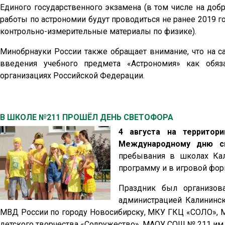
Единого государственного экзамена (в том числе на доб
работы по астрономии будут проводиться не ранее 2019 г
контрольно-измерительные материалы по физике).
Минобрнауки России также обращает внимание, что на с
введения учебного предмета «Астрономия» как обяз
организациях Российской Федерации.
В ШКОЛЕ №211 ПРОШЁЛ ДЕНЬ СВЕТОФОРА
4 августа на террито
Международному дню св
пребывания в школах Кал
программу и в игровой фор
Праздник был организова
администрацией Калининск
МВД России по городу Новосибирску, МКУ ГКЦ «СОЛО», М
детского творчества «Содружество», МАОУ СОШ № 211 им. 