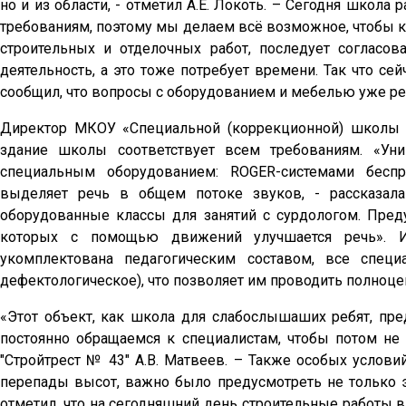
но и из области, - отметил А.Е. Локоть. – Сегодня школа
требованиям, поэтому мы делаем всё возможное, чтобы к
строительных и отделочных работ, последует согласо
деятельность, а это тоже потребует времени. Так что сей
сообщил, что вопросы с оборудованием и мебелью уже р
Директор МКОУ «Специальной (коррекционной) школы -
здание школы соответствует всем требованиям. «Уни
специальным оборудованием: ROGER-системами беспр
выделяет речь в общем потоке звуков, - рассказал
оборудованные классы для занятий с сурдологом. Пред
которых с помощью движений улучшается речь». И
укомплектована педагогическим составом, все спец
дефектологическое), что позволяет им проводить полноц
«Этот объект, как школа для слабослышаших ребят, пре
постоянно обращаемся к специалистам, чтобы потом не
"Стройтрест № 43" А.В. Матвеев. – Также особых услови
перепады высот, важно было предусмотреть не только э
отметил, что на сегодняшний день строительные работы в 