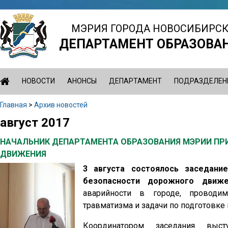
Jump
to
МЭРИЯ ГОРОДА НОВОСИБИРС
navigation
ДЕПАРТАМЕНТ ОБРАЗОВА
НОВОСТИ
АНОНСЫ
ДЕПАРТАМЕНТ
ПОДРАЗДЕЛЕН
Главная
>
Архив новостей
Вы
август 2017
Back
здесь
to
НАЧАЛЬНИК ДЕПАРТАМЕНТА ОБРАЗОВАНИЯ МЭРИИ ПР
top
ДВИЖЕНИЯ
3 августа состоялось заседани
безопасности дорожного движе
аварийности в городе, проводим
травматизма и задачи по подготовке 
Координатором заседания выст