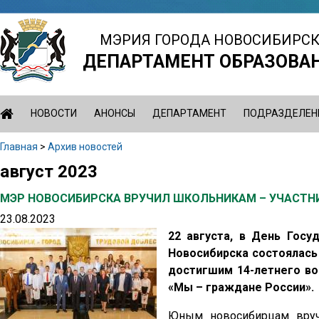
Jump
to
МЭРИЯ ГОРОДА НОВОСИБИРС
navigation
ДЕПАРТАМЕНТ ОБРАЗОВА
НОВОСТИ
АНОНСЫ
ДЕПАРТАМЕНТ
ПОДРАЗДЕЛЕН
Главная
>
Архив новостей
Вы
август 2023
Back
здесь
to
МЭР НОВОСИБИРСКА ВРУЧИЛ ШКОЛЬНИКАМ – УЧАСТН
top
23.08.2023
22 августа, в День Госу
Новосибирска состоялась
достигшим 14-летнего во
«Мы – граждане России».
Юным новосибирцам вруч