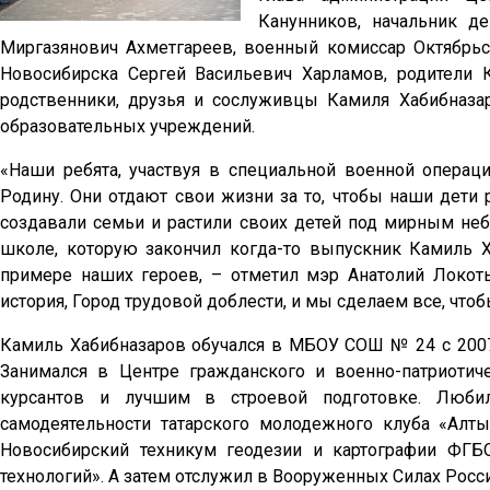
Канунников, начальник д
Миргазянович Ахметгареев, военный комиссар Октябрьс
Новосибирска Сергей Васильевич Харламов, родители 
родственники, друзья и сослуживцы Камиля Хабибназар
образовательных учреждений.
«Наши ребята, участвуя в специальной военной опера
Родину. Они отдают свои жизни за то, чтобы наши дети р
создавали семьи и растили своих детей под мирным не
школе, которую закончил когда-то выпускник Камиль Х
примере наших героев, – отметил мэр Анатолий Локот
история, Город трудовой доблести, и мы сделаем все, что
Камиль Хабибназаров обучался в МБОУ СОШ № 24 с 2007
Занимался в Центре гражданского и военно-патриотич
курсантов и лучшим в строевой подготовке. Любил
самодеятельности татарского молодежного клуба «Алт
Новосибирский техникум геодезии и картографии ФГБ
технологий». А затем отслужил в Вооруженных Силах Росси