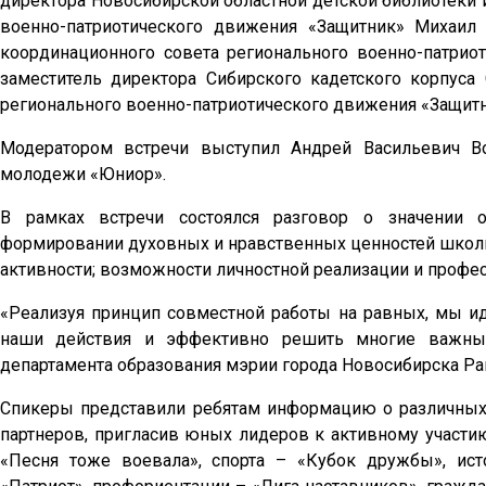
директора Новосибирской областной детской библиотеки и
военно-патриотического движения «Защитник» Михаил 
координационного совета регионального военно-патрио
заместитель директора Сибирского кадетского корпуса
регионального военно-патриотического движения «Защит
Модератором встречи выступил Андрей Васильевич Во
молодежи «Юниор».
В рамках встречи состоялся разговор о значении о
формировании духовных и нравственных ценностей школь
активности; возможности личностной реализации и профе
«Реализуя принцип совместной работы на равных, мы и
наши действия и эффективно решить многие важные 
департамента образования мэрии города Новосибирска Р
Спикеры представили ребятам информацию о различных 
партнеров, пригласив юных лидеров к активному участию
«Песня тоже воевала», спорта – «Кубок дружбы», ист