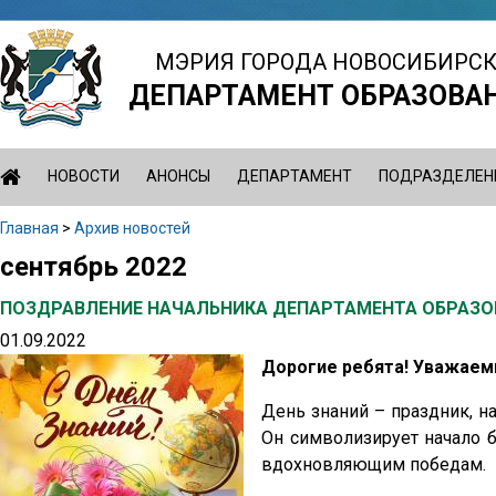
Jump
to
МЭРИЯ ГОРОДА НОВОСИБИРС
navigation
ДЕПАРТАМЕНТ ОБРАЗОВА
НОВОСТИ
АНОНСЫ
ДЕПАРТАМЕНТ
ПОДРАЗДЕЛЕН
Главная
>
Архив новостей
Вы
сентябрь 2022
Back
здесь
to
ПОЗДРАВЛЕНИЕ НАЧАЛЬНИКА ДЕПАРТАМЕНТА ОБРАЗО
top
01.09.2022
Дорогие ребята! Уважаемы
День знаний – праздник, 
Он символизирует начало 
вдохновляющим победам.