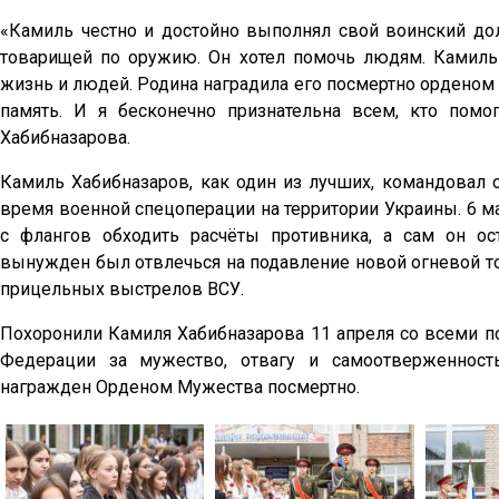
«Камиль честно и достойно выполнял свой воинский дол
товарищей по оружию. Он хотел помочь людям. Камил
жизнь и людей. Родина наградила его посмертно орденом 
память. И я бесконечно признательна всем, кто помо
Хабибназарова.
Камиль Хабибназаров, как один из лучших, командовал 
время военной спецоперации на территории Украины. 6 ма
с флангов обходить расчёты противника, а сам он о
вынужден был отвлечься на подавление новой огневой то
прицельных выстрелов ВСУ.
Похоронили Камиля Хабибназарова 11 апреля со всеми п
Федерации за мужество, отвагу и самоотверженност
награжден Орденом Мужества посмертно.