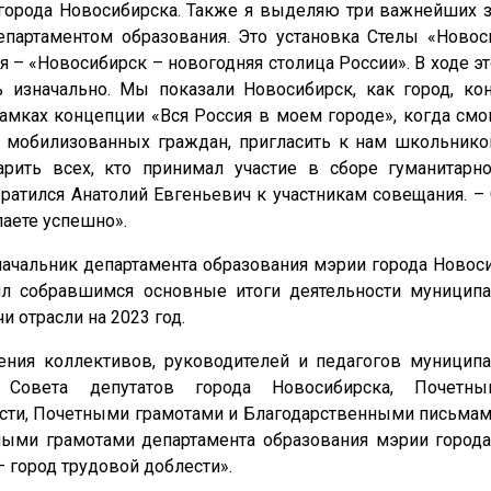
 города Новосибирска. Также я выделяю три важнейших з
партаментом образования. Это установка Стелы «Новос
я – «Новосибирск – новогодняя столица России». В ходе э
ь изначально. Мы показали Новосибирск, как город, к
амках концепции «Вся Россия в моем городе», когда смо
 мобилизованных граждан, пригласить к нам школьнико
арить всех, кто принимал участие в сборе гуманитар
ратился Анатолий Евгеньевич к участникам совещания. –
лаете успешно».
ачальник департамента образования мэрии города Новос
ил собравшимся основные итоги деятельности муницип
и отрасли на 2023 год.
ния коллективов, руководителей и педагогов муницип
 Совета депутатов города Новосибирска, Почетн
асти, Почетными грамотами и Благодарственными письмам
ыми грамотами департамента образования мэрии города
город трудовой доблести».