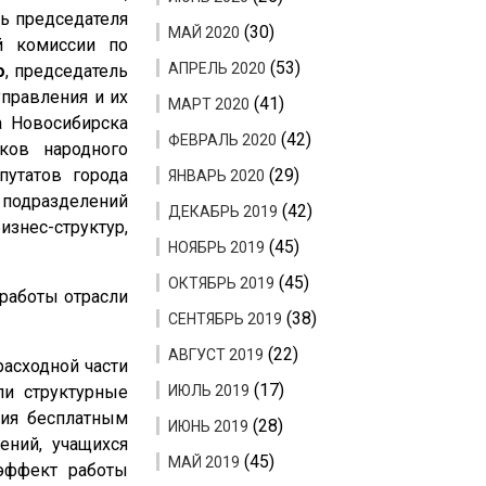
ль председателя
(30)
МАЙ 2020
ой комиссии по
(53)
АПРЕЛЬ 2020
о
, председатель
управления и их
(41)
МАРТ 2020
а Новосибирска
(42)
ФЕВРАЛЬ 2020
ков народного
путатов города
(29)
ЯНВАРЬ 2020
 подразделений
(42)
ДЕКАБРЬ 2019
знес-структур,
(45)
НОЯБРЬ 2019
(45)
ОКТЯБРЬ 2019
работы отрасли
(38)
СЕНТЯБРЬ 2019
(22)
АВГУСТ 2019
расходной части
(17)
ли структурные
ИЮЛЬ 2019
ния бесплатным
(28)
ИЮНЬ 2019
ений, учащихся
(45)
МАЙ 2019
 эффект работы