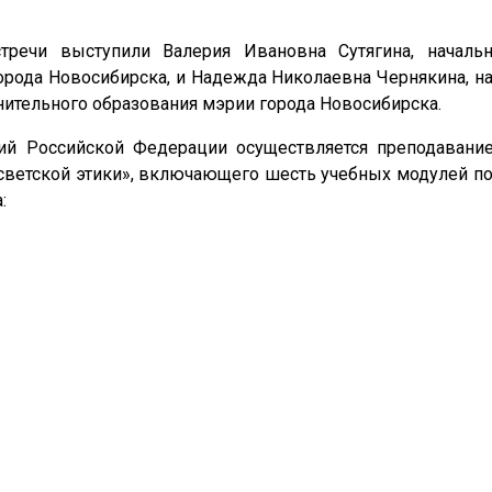
тречи выступили Валерия Ивановна Сутягина, началь
орода Новосибирска, и Надежда Николаевна Чернякина, н
нительного образования мэрии города Новосибирска.
ций Российской Федерации осуществляется преподавани
 светской этики», включающего шесть учебных модулей п
: