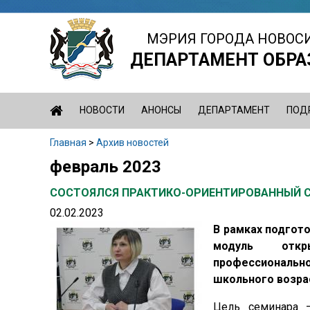
Jump
to
МЭРИЯ ГОРОДА НОВОС
navigation
ДЕПАРТАМЕНТ ОБРА
НОВОСТИ
АНОНСЫ
ДЕПАРТАМЕНТ
ПОД
Главная
>
Архив новостей
Вы
февраль 2023
Back
здесь
to
СОСТОЯЛСЯ ПРАКТИКО-ОРИЕНТИРОВАННЫЙ С
top
02.02.2023
В рамках подгот
модуль откры
профессиональ
школьного возра
Цель семинара –