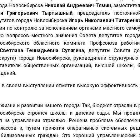
рода Новосибирска
Николай Андреевич Тямин
, заместите
он Григорьевич Тыртышный
, председатель постоянн
утатов города Новосибирска
Игорь Николаевич Титаренк
сии по контролю за исполнением органами местного само
 вопросов местного значения Совета депутатов город
восибирского областного комитета Профсоюза работни
Светлана Геннадьевна Сутягина
, депутаты Совета де
округа) города Новосибирска, руководители структурных
ставители общественных организаций, высшей школы, би
ждений.
 в своем выступлении отметил высокую эффективность 
жизни и развитии нашего города. Так, бюджет отрасли в 
восибирске строятся школы и детские сады. Мы прове
я на управлении отраслью. Решена проблема обеспече
лассов и, путем принятия оперативных системных реш
обилизованных граждан. Это хороший управленческий