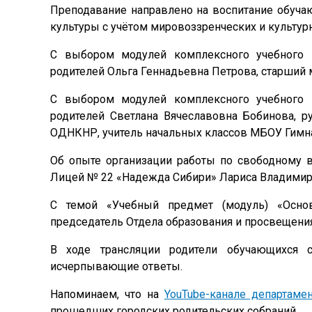
Преподавание направлено на воспитание обуча
культуры с учётом мировоззренческих и культур
С выбором модулей комплексного учебного к
родителей Ольга Геннадьевна Петрова, старший
С выбором модулей комплексного учебного к
родителей Светлана Вячеславовна Бобинова, р
ОДНКНР, учитель начальных классов МБОУ Гимна
Об опыте организации работы по свободному 
Лицей № 22 «Надежда Сибири» Лариса Владимир
С темой «Учебный предмет (модуль) «Осно
председатель Отдела образования и просвещени
В ходе трансляции родители обучающихся 
исчерпывающие ответы.
Напоминаем, что на
YouTube-канале департаме
прошедших городских родительских собраний.