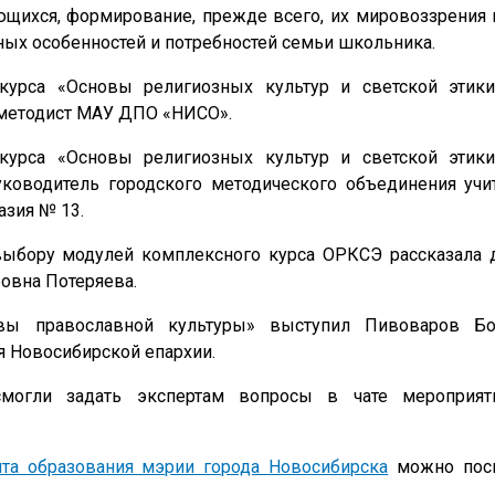
ющихся, формирование, прежде всего, их мировоззрения 
ных особенностей и потребностей семьи школьника.
урса «Основы религиозных культур и светской этики
 методист МАУ ДПО «НИСО».
урса «Основы религиозных культур и светской этики
уководитель городского методического объединения уч
зия № 13.
выбору модулей комплексного курса ОРКСЭ рассказала
овна Потеряева.
вы православной культуры» выступил Пивоваров Бо
я Новосибирской епархии.
смогли задать экспертам вопросы в чате мероприят
нта образования мэрии города Новосибирска
можно посм