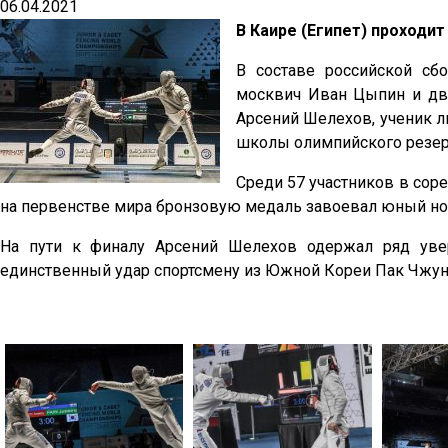
06.04.2021
В Каире (Египет) проходи
В составе российской сб
москвич Иван Цыпин и два
Арсений Шелехов, ученик 
школы олимпийского резер
Среди 57 участников в сор
на первенстве мира бронзовую медаль завоевал юный н
На пути к финалу Арсений Шелехов одержал ряд уве
единственный удар спортсмену из Южной Кореи Пак Чжунсо