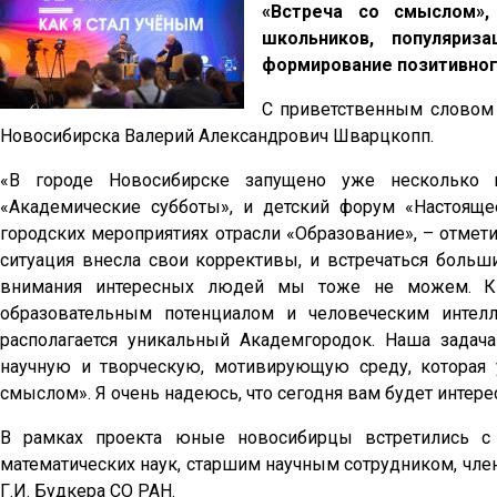
«Встреча со смыслом»,
школьников, популяриз
формирование позитивного
С приветственным словом 
Новосибирска Валерий Александрович Шварцкопп.
«В городе Новосибирске запущено уже несколько п
«Академические субботы», и детский форум «Настоящ
городских мероприятиях отрасли «Образование», – отме
ситуация внесла свои коррективы, и встречаться боль
внимания интересных людей мы тоже не можем. К 
образовательным потенциалом и человеческим интел
располагается уникальный Академгородок. Наша зада
научную и творческую, мотивирующую среду, которая у
смыслом». Я очень надеюсь, что сегодня вам будет интерес
В рамках проекта юные новосибирцы встретились с 
математических наук, старшим научным сотрудником, чл
Г.И. Будкера СО РАН.