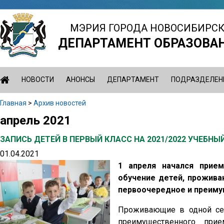
Jump
to
МЭРИЯ ГОРОДА НОВОСИБИРС
navigation
ДЕПАРТАМЕНТ ОБРАЗОВА
НОВОСТИ
АНОНСЫ
ДЕПАРТАМЕНТ
ПОДРАЗДЕЛЕН
Главная
>
Архив новостей
Вы
апрель 2021
Back
здесь
to
ЗАПИСЬ ДЕТЕЙ В ПЕРВЫЙ КЛАСС НА 2021/2022 УЧЕБНЫ
top
01.04.2021
1 апреля начался прием
обучение детей, прожива
первоочередное и преимущ
Проживающие в одной се
преимущественного при