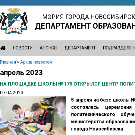
Jump
to
МЭРИЯ ГОРОДА НОВОСИБИРС
navigation
ДЕПАРТАМЕНТ ОБРАЗОВА
НОВОСТИ
АНОНСЫ
ДЕПАРТАМЕНТ
ПОДРАЗДЕЛЕН
Главная
>
Архив новостей
Вы
апрель 2023
Back
здесь
to
НА ПЛОЩАДКЕ ШКОЛЫ № 175 ОТКРЫЛСЯ ЦЕНТР ПОЛИ
top
07.04.2023
5 апреля на базе школы №
состоялась церемони
политехнического обуч
министерства образовани
города Новосибирска.