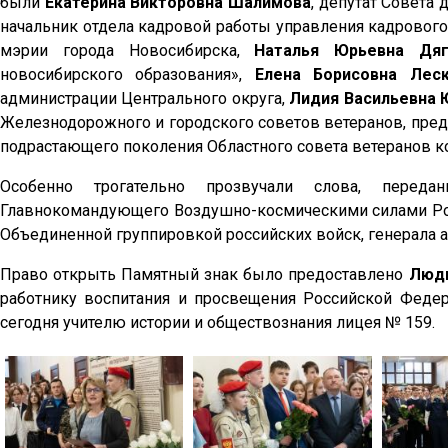
были
Екатерина Викторовна Шалимова
, депутат Совета 
начальник отдела кадровой работы управления кадрового
мэрии города Новосибирска,
Наталья Юрьевна Дяг
новосибирского образования»,
Елена Борисовна Лес
администрации Центрального округа,
Лидия Васильевна 
Железнодорожного и городского советов ветеранов, пре
подрастающего поколения Областного совета ветеранов к
Особенно трогательно прозвучали слова, пере
Главнокомандующего Воздушно-космическими силами Рос
Объединенной группировкой российских войск, генерала
Право открыть Памятный знак было предоставлено
Людм
работнику воспитания и просвещения Российской Феде
сегодня учителю истории и обществознания лицея № 159.