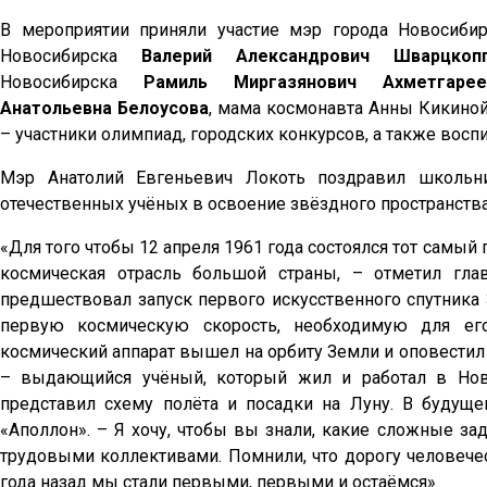
В мероприятии приняли участие мэр города Новосиби
Новосибирска
Валерий Александрович Шварцкоп
Новосибирска
Рамиль Миргазянович Ахметгарее
Анатольевна Белоусова
, мама космонавта Анны Кикино
– участники олимпиад, городских конкурсов, а также во
Мэр Анатолий Евгеньевич Локоть поздравил школьн
отечественных учёных в освоение звёздного пространства
«Для того чтобы 12 апреля 1961 года состоялся тот самый 
космическая отрасль большой страны, – отметил гла
предшествовал запуск первого искусственного спутника
первую космическую скорость, необходимую для е
космический аппарат вышел на орбиту Земли и оповестил
– выдающийся учёный, который жил и работал в Нов
представил схему полёта и посадки на Луну. В будущ
«Аполлон». – Я хочу, чтобы вы знали, какие сложные з
трудовыми коллективами. Помнили, что дорогу человече
года назад мы стали первыми, первыми и остаёмся».