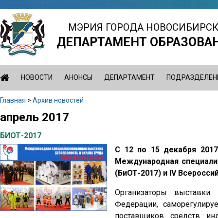
Jump
to
МЭРИЯ ГОРОДА НОВОСИБИРС
navigation
ДЕПАРТАМЕНТ ОБРАЗОВА
НОВОСТИ
АНОНСЫ
ДЕПАРТАМЕНТ
ПОДРАЗДЕЛЕН
Главная
>
Архив новостей
Вы
апрель 2017
Back
здесь
to
БИОТ-2017
top
С 12 по 15 декабря 201
Международная специализ
(БиОТ-2017) и IV Всеросси
Организаторы выставки
Федерации, саморегулируе
поставщиков средств ин