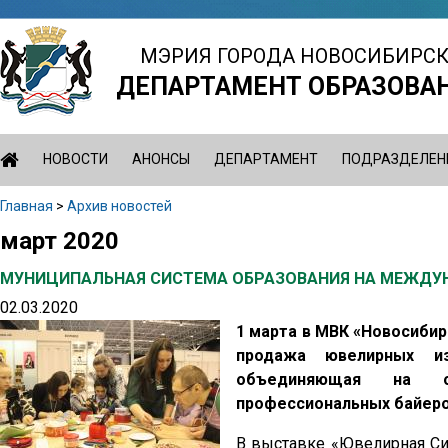
Jump
to
МЭРИЯ ГОРОДА НОВОСИБИРС
navigation
ДЕПАРТАМЕНТ ОБРАЗОВА
НОВОСТИ
АНОНСЫ
ДЕПАРТАМЕНТ
ПОДРАЗДЕЛЕН
Главная
>
Архив новостей
Вы
март 2020
Back
здесь
to
МУНИЦИПАЛЬНАЯ СИСТЕМА ОБРАЗОВАНИЯ НА МЕЖДУН
top
02.03.2020
1 марта в МВК «Новосиби
продажа ювелирных из
объединяющая на од
профессиональных байеро
В выставке «Ювелирная Сиб