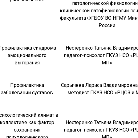
патологической физиологии
клинической патофизиологии ле
факультета ФГБОУ ВО НГМУ Мин
России
Профилактика синдрома
Нестеренко Татьяна Владимиро
эмоционального
педагог-психолог ГКУЗ НСО «Р
выгорания
МП»
Профилактика
Сарычева Лариса Владимировна,
заболеваний суставов
методист ГКУЗ НСО «РЦОЗ и 
сихологический климат в
коллективе как фактор
Нестеренко Татьяна Владимиро
сохранения
педагог-психолог ГКУЗ НСО «Р
психологического
МП»