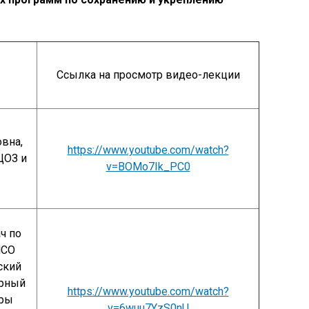
Ссылка на просмотр видео-лекции
вна,
https://www.youtube.com/watch?
ЦОЗ и
v=BOMo7Ik_PC0
ч по
НСО
ский
урный
https://www.youtube.com/watch?
дры
v=6wuu7YzS0nU