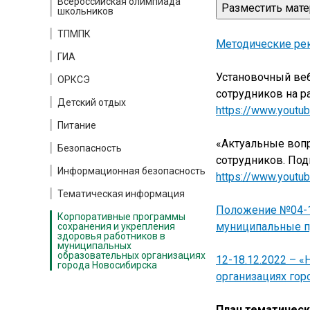
Всероссийская олимпиада
Разместить мат
школьников
ТПМПК
Методические ре
ГИА
Установочный веб
ОРКСЭ
сотрудников на р
Детский отдых
https://www.yout
Питание
«Актуальные воп
Безопасность
сотрудников. Под
Информационная безопасность
https://www.yout
Тематическая информация
Положение №04-12
Корпоративные программы
муниципальные п
сохранения и укрепления
здоровья работников в
муниципальных
образовательных организациях
12-18.12.2022 – 
города Новосибирска
организациях гор
План тематичес