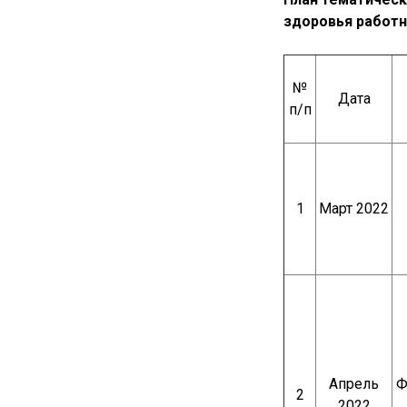
здоровья работн
№
Дата
п/п
1
Март 2022
Апрель
Ф
2
2022