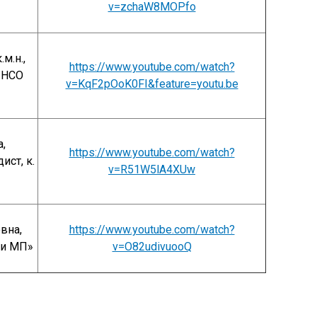
v=zchaW8MOPfo
м.н.,
https://www.youtube.com/watch?
 НСО
v=KqF2pOoK0FI&feature=youtu.be
,
https://www.youtube.com/watch?
ист, к.
v=R51W5lA4XUw
вна,
https://www.youtube.com/watch?
 и МП»
v=O82udivuooQ