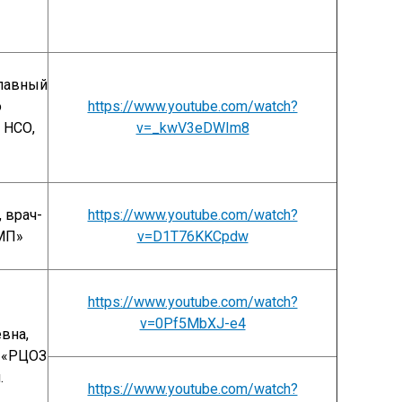
главный
о
https://www.youtube.com/watch?
 НСО,
v=_kwV3eDWIm8
 врач-
https://www.youtube.com/watch?
МП»
v=D1T76KKCpdw
https://www.youtube.com/watch?
v=0Pf5MbXJ-e4
вна,
 «РЦОЗ
.
https://www.youtube.com/watch?