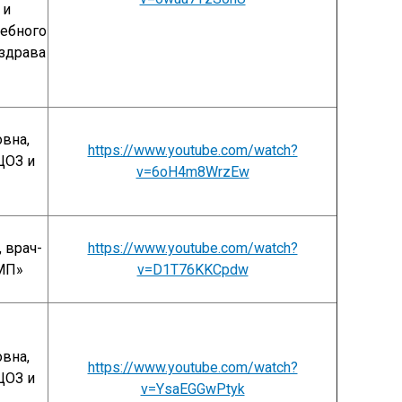
 и
чебного
здрава
вна,
https://www.youtube.com/watch?
ЦОЗ и
v=6oH4m8WrzEw
 врач-
https://www.youtube.com/watch?
МП»
v=D1T76KKCpdw
вна,
https://www.youtube.com/watch?
ЦОЗ и
v=YsaEGGwPtyk