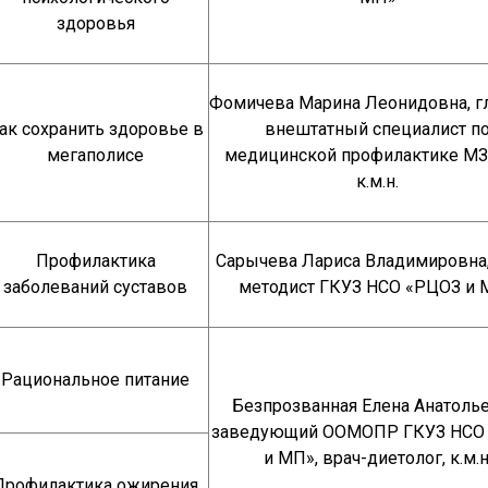
здоровья
Фомичева Марина Леонидовна, 
ак сохранить здоровье в
внештатный специалист п
мегаполисе
медицинской профилактике МЗ
к.м.н.
Профилактика
Сарычева Лариса Владимировна,
заболеваний суставов
методист ГКУЗ НСО «РЦОЗ и 
Рациональное питание
Безпрозванная Елена Анатолье
заведующий ООМОПР ГКУЗ НСО
и МП», врач-диетолог, к.м.н
Профилактика ожирения