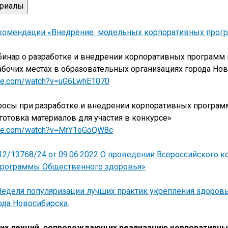
ериалы
комендации «Внедрение модельных корпоративных прогр
инар о разработке и внедрении корпоративных программ
абочих местах в образовательных организациях города Нов
ube.com/watch?v=uG6LwhE1070
росы при разработке и внедрении корпоративных програм
готовка материалов для участия в конкурсе»
ube.com/watch?v=MrY1oGoQW8c
/13768/24 от 09.06.2022 О проведении Всероссийского к
рограммы Общественного здоровья»
«Неделя популяризации лучших практик укрепления здоровь
ода Новосибирска.
ких лекций, сопровождающих реализацию корпоративн