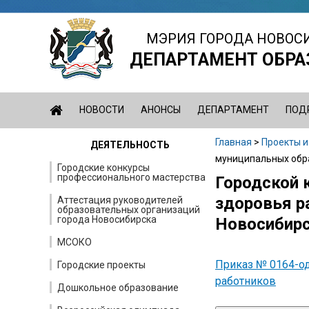
Jump
to
МЭРИЯ ГОРОДА НОВОС
navigation
ДЕПАРТАМЕНТ ОБРА
НОВОСТИ
АНОНСЫ
ДЕПАРТАМЕНТ
ПОД
Главная
>
Проекты и
ДЕЯТЕЛЬНОСТЬ
Вы
муниципальных обр
Городские конкурсы
профессионального мастерства
здесь
Городской 
Back
to
здоровья р
Аттестация руководителей
образовательных организаций
top
города Новосибирска
Новосибир
МСОКО
Приказ № 0164-од
Городские проекты
работников
Дошкольное образование