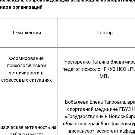
иков организаций
Тема лекции
Лектор
Формирование
Нестеренко Татьяна Владимиро
психологической
педагог-психолог ГКУЗ НСО «Р
устойчивости в
МП»
стрессовых ситуациях
Бобылева Елена Таировна, вра
спортивной медицине ГБУЗ 
«Государственный Новосибир
областной врачебно-физкульт
изическая активность на
диспансер», ассистент кафе
рабочем месте