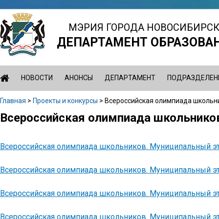
Jump
to
МЭРИЯ ГОРОДА НОВОСИБИРС
navigation
ДЕПАРТАМЕНТ ОБРАЗОВА
НОВОСТИ
АНОНСЫ
ДЕПАРТАМЕНТ
ПОДРАЗДЕЛЕН
Главная
>
Проекты и конкурсы
>
Всероссийская олимпиада школьн
Вы
Всероссийская олимпиада школьнико
Back
здесь
to
top
Всероссийская олимпиада школьников. Муниципальный э
Всероссийская олимпиада школьников. Муниципальный э
Всероссийская олимпиада школьников. Муниципальный э
Всероссийская олимпиада школьников. Муниципальный э