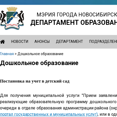
Jump
to
МЭРИЯ ГОРОДА НОВОСИБИРС
navigation
ДЕПАРТАМЕНТ ОБРАЗОВА
НОВОСТИ
АНОНСЫ
ДЕПАРТАМЕНТ
ПОДРАЗДЕЛЕН
Главная
>
Дошкольное образование
Вы
Дошкольное образование
Back
здесь
to
top
Постановка на учет в детский сад
Для получения муниципальной услуги "Прием заявлений
реализующие образовательную программу дошкольного о
очереди в отделе образования администрации района (окр
портал государственных и муниципальных услуг)
, или в 