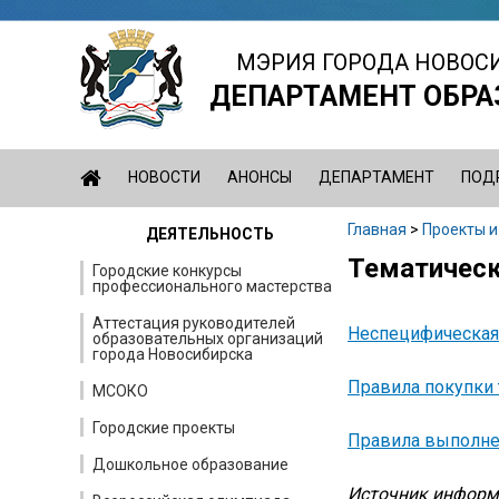
Jump
to
МЭРИЯ ГОРОДА НОВОС
navigation
ДЕПАРТАМЕНТ ОБРА
НОВОСТИ
АНОНСЫ
ДЕПАРТАМЕНТ
ПОД
Главная
>
Проекты и
ДЕЯТЕЛЬНОСТЬ
Вы
Тематичес
Back
Городские конкурсы
профессионального мастерства
здесь
to
top
Аттестация руководителей
Неспецифическая 
образовательных организаций
города Новосибирска
Правила покупки
МСОКО
Городские проекты
Правила выполне
Дошкольное образование
Источник информ