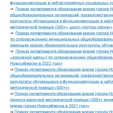
функционирующих в неблагоприятных социальных у
⇒
Приказ департамента образования мэрии города Н
общеобразовательных организаций, подведомственн
результаты обучающихся и функционирующих в небла
методической помощи «500+», школ «группы риска»»
⇒
Приказ департамента образования мэрии города Н
по сопровождению муниципальных общеобразователь
имеющих низкие образовательные результаты обуча
⇒
Приказ департамента образования мэрии города Н
«дорожной карты») по сопровождению общеобразоват
Новосибирске в 2022 году»
⇒
Приказ департамента образования мэрии города Но
общеобразовательных организаций, подведомственн
результаты обучающихся и функционирующих в небла
методической помощи «500+»»
⇒
Приказ департамента образования мэрии города Н
проекта адресной методической помощи «500+» му
мэрии города Новосибирска в 2021 году»
⇒
Приказ департамента образования мэрии города Н