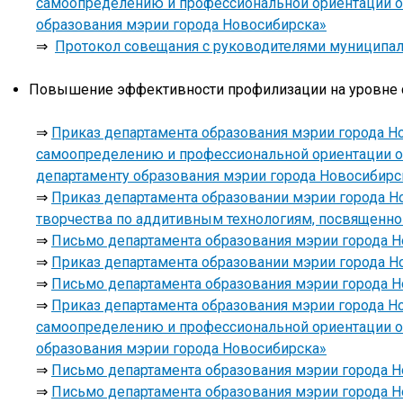
самоопределению и профессиональной ориентации о
образования мэрии города Новосибирска»
⇒
Протокол совещания с руководителями муниципал
Повышение эффективности профилизации на уровне 
⇒
Приказ департамента образования мэрии города Но
самоопределению и профессиональной ориентации 
департаменту образования мэрии города Новосибирс
⇒
Приказ департамента образовании мэрии города Но
творчества по аддитивным технологиям, посвященно
⇒
Письмо департамента образования мэрии города Но
⇒
Приказ департамента образовании мэрии города Но
⇒
Письмо департамента образования мэрии города Но
⇒
Приказ департамента образования мэрии города Но
самоопределению и профессиональной ориентации о
образования мэрии города Новосибирска»
⇒
Письмо департамента образования мэрии города Но
⇒
Письмо департамента образования мэрии города Но