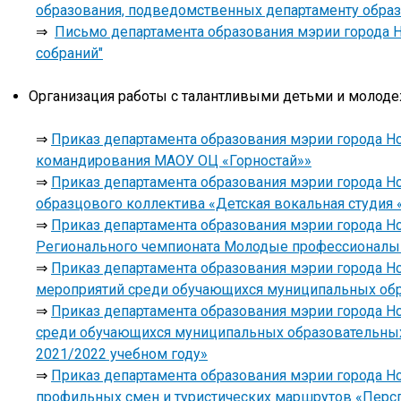
образования, подведомственных департаменту образо
⇒
Письмо департамента образования мэрии города Н
собраний"
Организация работы с талантливыми детьми и молод
⇒
Приказ департамента образования мэрии города Но
командирования МАОУ ОЦ «Горностай»»
⇒
Приказ департамента образования мэрии города Но
образцового коллектива «Детская вокальная студи
⇒
Приказ департамента образования мэрии города Но
Регионального чемпионата Молодые профессионалы (W
⇒
Приказ департамента образования мэрии города Но
мероприятий среди обучающихся муниципальных обра
⇒
Приказ департамента образования мэрии города Но
среди обучающихся муниципальных образовательных
2021/2022 учебном году»
⇒
Приказ департамента образования мэрии города Но
профильных смен и туристических маршрутов «Персп