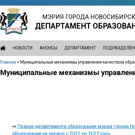
Jump
to
МЭРИЯ ГОРОДА НОВОСИБИРС
navigation
ДЕПАРТАМЕНТ ОБРАЗОВА
НОВОСТИ
АНОНСЫ
ДЕПАРТАМЕНТ
ПОДРАЗДЕЛЕН
Главная
>
Муниципальные механизмы управления качеством обра
Вы
Муниципальные механизмы управлени
Back
здесь
to
top
⇒
Приказ департамента образования мэрии города Н
образования на период с 2022 по 2027 год»