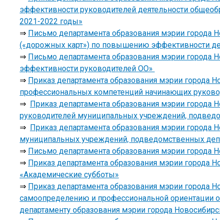
эффективности руководителей деятельности общеоб
2021-2022 годы»
⇒
Письмо департамента образования мэрии города Н
(«дорожных карт») по повышению эффективности де
⇒
Письмо департамента образования мэрии города Но
эффективности руководителей ОО»
⇒
Приказ департамента образования мэрии города Но
профессиональных компетенций начинающих руково
⇒
Приказ департамента образования мэрии города Н
руководителей муниципальных учреждений, подведо
⇒
Приказ департамента образования мэрии города Н
муниципальных учреждений, подведомственных депар
⇒
Письмо департамента образования мэрии города Но
⇒
Приказ департамента образования мэрии города Но
«Академические субботы»
⇒
Приказ департамента образования мэрии города Но
самоопределению и профессиональной ориентации 
департаменту образования мэрии города Новосибирс