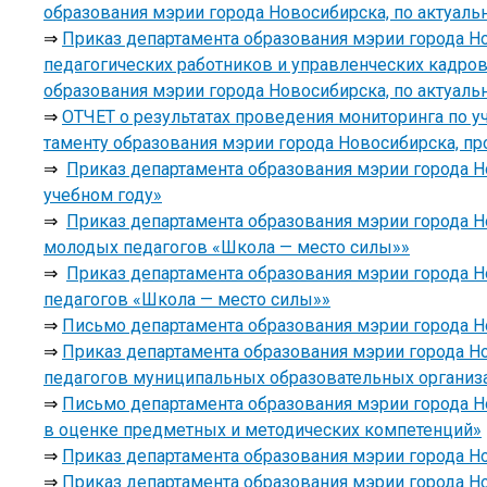
образования мэрии города Новосибирска, по актуал
⇒
Приказ департамента образования мэрии города Но
педагогических работников и управленческих кадр
образования мэрии города Новосибирска, по актуал
⇒
ОТЧЕТ о результатах проведения мониторинга по 
таменту образования мэрии города Новосибирска, п
⇒
Приказ департамента образования мэрии города Но
учебном году»
⇒
Приказ департамента образования мэрии города Н
молодых педагогов «Школа — место силы»»
⇒
Приказ департамента образования мэрии города Н
педагогов «Школа — место силы»»
⇒
Письмо департамента образования мэрии города Н
⇒
Приказ департамента образования мэрии города Но
педагогов муниципальных образовательных организ
⇒
Письмо департамента образования мэрии города Но
в оценке предметных и методических компетенций»
⇒
Приказ департамента образования мэрии города Нов
⇒
Приказ департамента образования мэрии города Нов