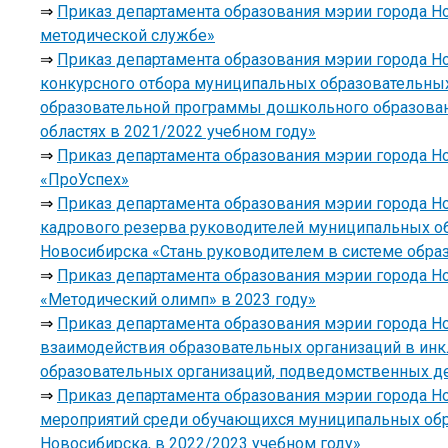
⇒
Приказ департамента образования мэрии города Н
методической службе»
⇒
Приказ департамента образования мэрии города Но
конкурсного отбора муниципальных образовательных
образовательной программы дошкольного образован
областях в 2021/2022 учебном году»
⇒
Приказ департамента образования мэрии города Но
«ПроУспех»
⇒
Приказ департамента образования мэрии города Но
кадрового резерва руководителей муниципальных о
Новосибирска «Стань руководителем в системе обра
⇒
Приказ департамента образования мэрии города Но
«Методический олимп» в 2023 году»
⇒
Приказ департамента образования мэрии города Н
взаимодействия образовательных организаций в ин
образовательных организаций, подведомственных де
⇒
Приказ департамента образования мэрии города Но
мероприятий среди обучающихся муниципальных обр
Новосибирска, в 2022/2023 учебном году»