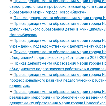
⇒
Приказ департамента образования мэрии города Но
самоопределению и профессиональной ориентации о
образования мэрии города Новосибирска»
⇒
Письмо департамента образования мэрии города Но
⇒
Приказ департамента образования мэрии города Но
дополнительного образования детей в муниципальны
Новосибирска»
⇒
Приказ департамента образования мэрии города Н
учреждений, подведомственных департаменту образов
⇒
Приказ департамента образования мэрии города Н
объединений педагогических работников на 2022-20
⇒
Приказ департамента образования мэрии города Н
объединениях педагогических работников и управле
⇒
Приказ департамента образования мэрии города Н
профессионального развития педагогических работн
редакции)»
⇒
Приказ департамента образования мэрии города Но
реализации мероприятий по обеспечению введения
департаменту образования мэрии города Новосибирск