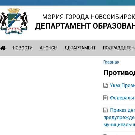
Jump
to
МЭРИЯ ГОРОДА НОВОСИБИРС
navigation
ДЕПАРТАМЕНТ ОБРАЗОВА
НОВОСТИ
АНОНСЫ
ДЕПАРТАМЕНТ
ПОДРАЗДЕЛЕН
Главная
Вы
Противо
Back
здесь
to
Указ През
top
Федеральн
Приказ деп
предупрежден
муниципальны