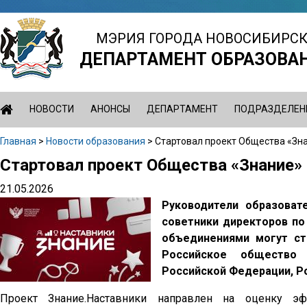
Jump
to
МЭРИЯ ГОРОДА НОВОСИБИРС
navigation
ДЕПАРТАМЕНТ ОБРАЗОВА
НОВОСТИ
АНОНСЫ
ДЕПАРТАМЕНТ
ПОДРАЗДЕЛЕН
Главная
>
Новости образования
>
Стартовал проект Общества «Зн
Вы
Стартовал проект Общества «Знание»
Back
здесь
to
21.05.2026
top
Руководители образоват
советники директоров п
объединениями могут ста
Российское общество 
Российской Федерации, Р
Проект Знание.Наставники направлен на оценку эф