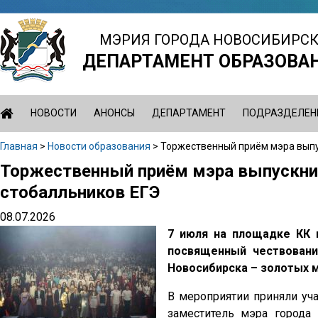
Jump
to
МЭРИЯ ГОРОДА НОВОСИБИРС
navigation
ДЕПАРТАМЕНТ ОБРАЗОВА
НОВОСТИ
АНОНСЫ
ДЕПАРТАМЕНТ
ПОДРАЗДЕЛЕН
Главная
>
Новости образования
>
Торжественный приём мэра выпу
Вы
Торжественный приём мэра выпускни
Back
здесь
to
стобалльников ЕГЭ
top
08.07.2026
7 июля на площадке КК 
посвященный чествовани
Новосибирска – золотых м
В мероприятии приняли уч
заместитель мэра города