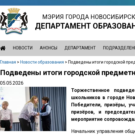
Jump
to
МЭРИЯ ГОРОДА НОВОСИБИРС
navigation
ДЕПАРТАМЕНТ ОБРАЗОВА
НОВОСТИ
АНОНСЫ
ДЕПАРТАМЕНТ
ПОДРАЗДЕЛЕН
Главная
>
Новости образования
>
Подведены итоги городской пр
Вы
Подведены итоги городской предмет
Back
здесь
to
05.05.2026
top
Торжественное подведе
школьников в городе Нов
Победители, призёры, уч
призёров, и председат
мероприятие сопровождал
Начальник управления общ