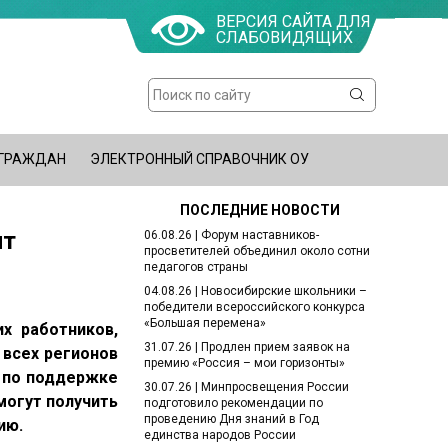
ВЕРСИЯ САЙТА ДЛЯ
СЛАБОВИДЯЩИХ
Поиск
Форма
поиска
 ГРАЖДАН
ЭЛЕКТРОННЫЙ СПРАВОЧНИК ОУ
ПОСЛЕДНИЕ НОВОСТИ
нт
06.08.26 | Форум наставников-
просветителей объединил около сотни
педагогов страны
04.08.26 | Новосибирские школьники –
победители всероссийского конкурса
«Большая перемена»
х работников,
31.07.26 | Продлен прием заявок на
 всех регионов
премию «Россия – мои горизонты»
ы по поддержке
30.07.26 | Минпросвещения России
могут получить
подготовило рекомендации по
проведению Дня знаний в Год
ию.
единства народов России