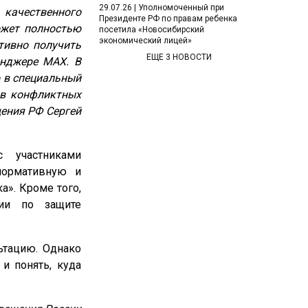
29.07.26 | Уполномоченный при
качественного
Президенте РФ по правам ребенка
ожет полностью
посетила «Новосибирский
экономический лицей»
тивно получить
ЕЩЕ 3 НОВОСТИ
енджере МАХ. В
 в специальный
 в конфликтных
ения РФ Сергей
с участниками
нормативную и
а». Кроме того,
ии по защите
ьтацию. Однако
и понять, куда