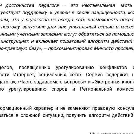
и достоинства педагога – это неотъемлемая часть 
 чувствует поддержку и уверен в своей защищенности, м
аем, что у педагогов не всегда есть возможность опера
поэтому запустили для них уникальный сервис в месс
анными учетными записями могут обратиться за помощью
х инструкциях и включает пошаговый алгоритм действий
но-правовую базу», – прокомментировал Министр просвещ
делов, посвященных урегулированию конфликтов 
сети Интернет, социальных сетях. Сервис содержит 
агога», «Часто задаваемые вопросы» и «Экстренная кнопк
по урегулированию споров и Региональной комисс
формационный характер и не заменяют правовую консул
аться в сложной ситуации, получить алгоритм действий 