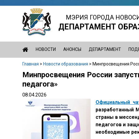
Jump
to
МЭРИЯ ГОРОДА НОВОС
navigation
ДЕПАРТАМЕНТ ОБРА
НОВОСТИ
АНОНСЫ
ДЕПАРТАМЕНТ
ПОД
Главная
>
Новости образования
>
Минпросвещения Росси
Вы
Минпросвещения России запусти
Back
здесь
to
педагога»
top
08.04.2026
Официальный ча
разработанный М
страны в мессен
педагогов и защи
необходимые рек