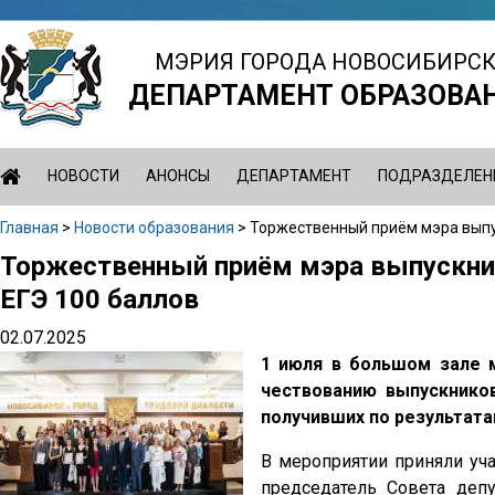
Jump
to
МЭРИЯ ГОРОДА НОВОСИБИРС
navigation
ДЕПАРТАМЕНТ ОБРАЗОВА
НОВОСТИ
АНОНСЫ
ДЕПАРТАМЕНТ
ПОДРАЗДЕЛЕН
Главная
>
Новости образования
>
Торжественный приём мэра выпу
Вы
Торжественный приём мэра выпускник
Back
здесь
to
ЕГЭ 100 баллов
top
02.07.2025
1 июля в большом зале 
чествованию выпускнико
получивших по результата
В мероприятии приняли уч
председатель Совета деп