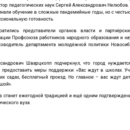
тор педагогических наук Сергей Александрович Нелюбов. 
инали обучение в сложные пандемийные годы, но с честь
ссиональную готовность.
тились представители органов власти и партнёрских
зации Профсоюза работников народного образования и на
ководитель департамента молодёжной политики Новосиб
ксандрович Шварцкопп подчеркнул, что город нуждает
в предоставить меры поддержки: «Вас ждут в школах. Уч
х садах, бесплатный проезд. Но главное – вас ждут дет
ушой».
 станет ежегодной традицией и ещё одним подтвержден
ческого вуза.