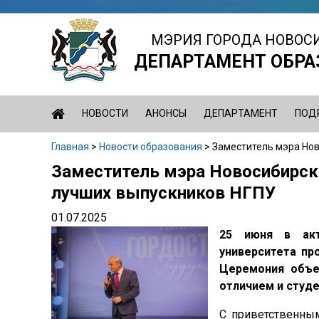
Jump
to
МЭРИЯ ГОРОДА НОВОС
navigation
ДЕПАРТАМЕНТ ОБРА
НОВОСТИ
АНОНСЫ
ДЕПАРТАМЕНТ
ПОД
Главная
>
Новости образования
>
Заместитель мэра Нов
Вы
Заместитель мэра Новосибирска
Back
здесь
to
лучших выпускников НГПУ
top
01.07.2025
25 июня в акт
университета пр
Церемония объе
отличием и студ
С приветственны