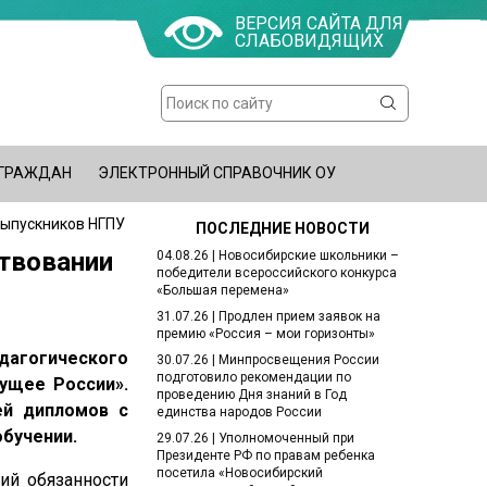
ВЕРСИЯ САЙТА ДЛЯ
СЛАБОВИДЯЩИХ
Поиск
Форма
поиска
 ГРАЖДАН
ЭЛЕКТРОННЫЙ СПРАВОЧНИК ОУ
выпускников НГПУ
ПОСЛЕДНИЕ НОВОСТИ
ствовании
04.08.26 | Новосибирские школьники –
победители всероссийского конкурса
«Большая перемена»
31.07.26 | Продлен прием заявок на
премию «Россия – мои горизонты»
агогического
30.07.26 | Минпросвещения России
подготовило рекомендации по
ущее России».
проведению Дня знаний в Год
ей дипломов с
единства народов России
обучении.
29.07.26 | Уполномоченный при
Президенте РФ по правам ребенка
посетила «Новосибирский
ий обязанности