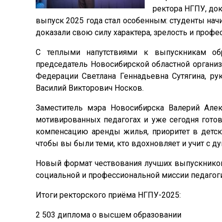
ректора НГПУ, док
выпуск 2025 года стал особенным: студенты нач
доказали свою силу характера, зрелость и профе
С теплыми напутствиями к выпускникам обра
председатель Новосибирской областной органи
Федерации Светлана Геннадьевна Сутягина, ру
Василий Викторович Носков.
Заместитель мэра Новосибирска Валерий Але
мотивированных педагогах и уже сегодня гото
компенсацию аренды жилья, приоритет в детски
чтобы вы были теми, кто вдохновляет и учит с д
Новый формат чествования лучших выпускников
социальной и профессиональной миссии педагоги
Итоги ректорского приёма НГПУ-2025:
2 503 диплома о высшем образовании