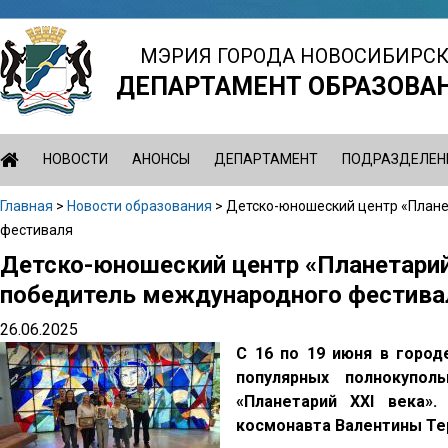
Jump
to
МЭРИЯ ГОРОДА НОВОСИБИРС
navigation
ДЕПАРТАМЕНТ ОБРАЗОВА
НОВОСТИ
АНОНСЫ
ДЕПАРТАМЕНТ
ПОДРАЗДЕЛЕН
Главная
>
Новости образования
>
Детско-юношеский центр «Плане
Вы
фестиваля
здесь
Детско-юношеский центр «Планетарий
Back
to
победитель международного фестива
top
26.06.2025
С 16 по 19 июня в город
популярных полнокупол
«Планетарий XXI века»
космонавта Валентины Тер