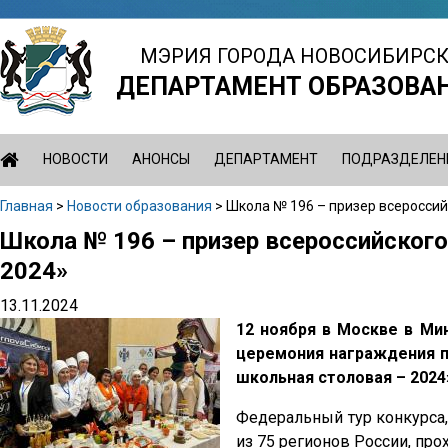
Jump
to
МЭРИЯ ГОРОДА НОВОСИБИРС
navigation
ДЕПАРТАМЕНТ ОБРАЗОВА
НОВОСТИ
АНОНСЫ
ДЕПАРТАМЕНТ
ПОДРАЗДЕЛЕН
Главная
>
Новости образования
>
Школа № 196 – призер всероссий
Вы
Школа № 196 – призер всероссийског
Back
здесь
to
2024»
top
13.11.2024
12 ноября в Москве в Ми
церемония награждения п
школьная столовая – 2024
Федеральный тур конкурса,
из 75 регионов России, про