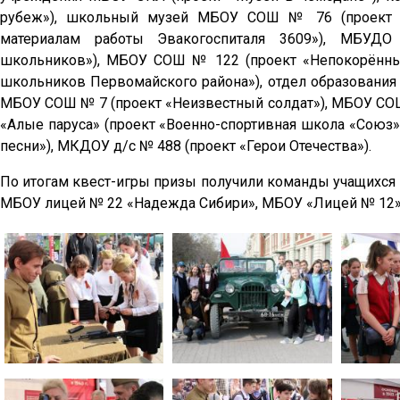
рубеж»), школьный музей МБОУ СОШ № 76 (проект «И
материалам работы Эвакогоспиталя 3609»), МБУДО 
школьников»), МБОУ СОШ № 122 (проект «Непокорённы
школьников Первомайского района»), отдел образования 
МБОУ СОШ № 7 (проект «Неизвестный солдат»), МБОУ СО
«Алые паруса» (проект «Военно-спортивная школа «Союз
песни»), МКДОУ д/с № 488 (проект «Герои Отечества»).
По итогам квест-игры призы получили команды учащих
МБОУ лицей № 22 «Надежда Сибири», МБОУ «Лицей № 12»