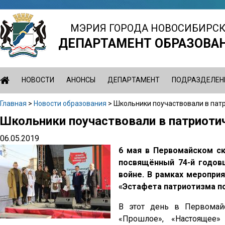
Jump
to
МЭРИЯ ГОРОДА НОВОСИБИРС
navigation
ДЕПАРТАМЕНТ ОБРАЗОВА
НОВОСТИ
АНОНСЫ
ДЕПАРТАМЕНТ
ПОДРАЗДЕЛЕН
Главная
>
Новости образования
>
Школьники поучаствовали в пат
Вы
Школьники поучаствовали в патриот
Back
здесь
to
06.05.2019
top
6 мая в Первомайском с
посвящённый 74-й годов
войне. В рамках меропри
«Эстафета патриотизма п
В этот день в Первомайс
«Прошлое», «Настоящее»