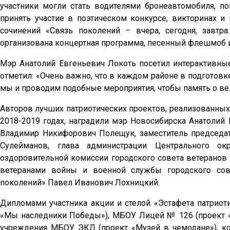
участники могли стать водителями бронеавтомобиля, п
принять участие в поэтическом конкурсе, викторинах и 
сочинений «Связь поколений – вчера, сегодня, завтра
организована концертная программа, песенный флешмоб и
Мэр Анатолий Евгеньевич Локоть посетил интерактивны
отметил: «Очень важно, что в каждом районе в подготовк
мы и проводим подобные мероприятия, чтобы память о ве
Авторов лучших патриотических проектов, реализованных
2018-2019 годах, наградили мэр Новосибирска Анатолий 
Владимир Никифорович Полещук, заместитель председат
Сулейманов, глава администрации Центрального ок
оздоровительной комиссии городского совета ветеранов 
ветеранами войны и военной службы городского сов
поколений» Павел Иванович Лохницкий.
Дипломами участника акции и стелой «Эстафета патрио
«Мы наследники Победы»), МБОУ Лицей № 126 (проект «М
учреждения МБОУ ЭКЛ (проект «Музей в чемодане»), к