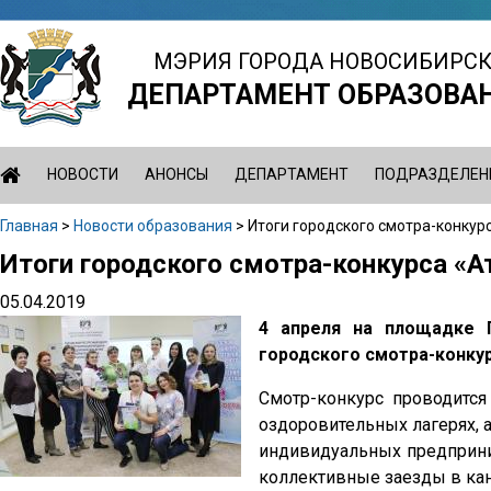
Jump
to
МЭРИЯ ГОРОДА НОВОСИБИРС
navigation
ДЕПАРТАМЕНТ ОБРАЗОВА
НОВОСТИ
АНОНСЫ
ДЕПАРТАМЕНТ
ПОДРАЗДЕЛЕН
Главная
>
Новости образования
>
Итоги городского смотра-конкур
Вы
Итоги городского смотра-конкурса «
Back
здесь
to
05.04.2019
top
4 апреля на площадке 
городского смотра-конкур
Смотр-конкурс проводится
оздоровительных лагерях, 
индивидуальных предприни
коллективные заезды в ка