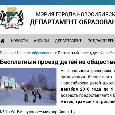
Jump
to
МЭРИЯ ГОРОДА НОВОСИБИРС
navigation
ДЕПАРТАМЕНТ ОБРАЗОВА
НОВОСТИ
АНОНСЫ
ДЕПАРТАМЕНТ
ПОДРАЗДЕЛЕН
Главная
>
Новости образования
>
Бесплатный проезд детей на общ
Вы
Бесплатный проезд детей на обществ
Back
здесь
to
На основании распоряжен
top
организации бесплатного
Новосибирска детей школь
декабря 2018 года по 9 
возраста предоставляется 
метро, трамваях и тролле
№ 7 «Ул. Белоусова — микрорайон «Щ»;