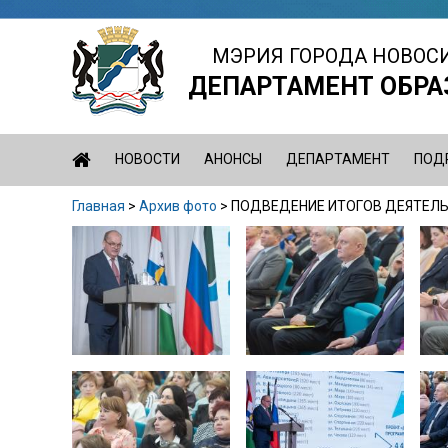
Jump
to
МЭРИЯ ГОРОДА НОВОС
navigation
ДЕПАРТАМЕНТ ОБРА
НОВОСТИ
АНОНСЫ
ДЕПАРТАМЕНТ
ПОД
Главная
>
Архив фото
>
ПОДВЕДЕНИЕ ИТОГОВ ДЕЯТЕЛЬ
Вы
Back
здесь
to
top