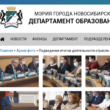
Jump
to
МЭРИЯ ГОРОДА НОВОСИБИРС
navigation
ДЕПАРТАМЕНТ ОБРАЗОВА
НОВОСТИ
АНОНСЫ
ДЕПАРТАМЕНТ
ПОДРАЗДЕЛЕН
Главная
>
Архив фото
>
Подведение итогов деятельности отрасли 
Вы
Back
здесь
to
top