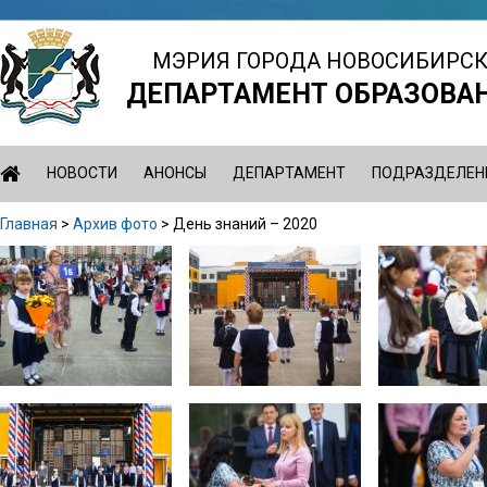
Jump
to
МЭРИЯ ГОРОДА НОВОСИБИРС
navigation
ДЕПАРТАМЕНТ ОБРАЗОВА
НОВОСТИ
АНОНСЫ
ДЕПАРТАМЕНТ
ПОДРАЗДЕЛЕН
Главная
>
Архив фото
>
День знаний – 2020
Вы
Back
здесь
to
top