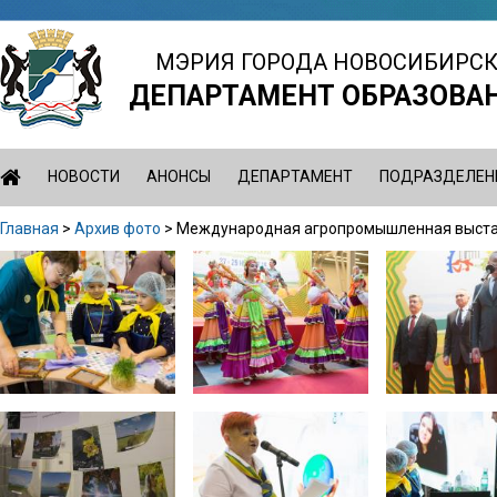
Jump
to
МЭРИЯ ГОРОДА НОВОСИБИРС
navigation
ДЕПАРТАМЕНТ ОБРАЗОВА
НОВОСТИ
АНОНСЫ
ДЕПАРТАМЕНТ
ПОДРАЗДЕЛЕН
Главная
>
Архив фото
>
Международная агропромышленная выстав
Вы
Back
здесь
to
top