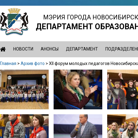
Jump
to
МЭРИЯ ГОРОДА НОВОСИБИРС
navigation
ДЕПАРТАМЕНТ ОБРАЗОВА
НОВОСТИ
АНОНСЫ
ДЕПАРТАМЕНТ
ПОДРАЗДЕЛЕН
Главная
>
Архив фото
>
XII форум молодых педагогов Новосибирск
Вы
Back
здесь
to
top