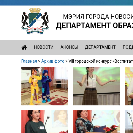
Jump
to
МЭРИЯ ГОРОДА НОВОС
navigation
ДЕПАРТАМЕНТ ОБРА
НОВОСТИ
АНОНСЫ
ДЕПАРТАМЕНТ
ПОД
Главная
>
Архив фото
>
VIII городской конкурс «Воспита
Вы
Back
здесь
to
top