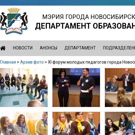
Jump
to
МЭРИЯ ГОРОДА НОВОСИБИРС
navigation
ДЕПАРТАМЕНТ ОБРАЗОВА
НОВОСТИ
АНОНСЫ
ДЕПАРТАМЕНТ
ПОДРАЗДЕЛЕН
Главная
>
Архив фото
>
XI форум молодых педагогов города Ново
Вы
Back
здесь
to
top