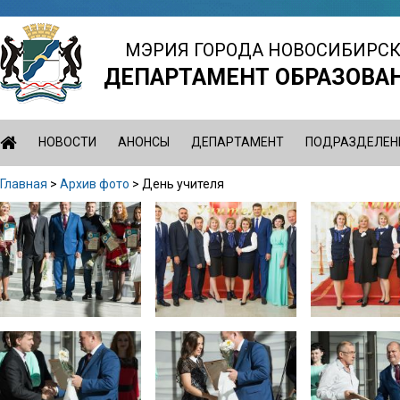
Jump
to
МЭРИЯ ГОРОДА НОВОСИБИРС
navigation
ДЕПАРТАМЕНТ ОБРАЗОВА
НОВОСТИ
АНОНСЫ
ДЕПАРТАМЕНТ
ПОДРАЗДЕЛЕН
Главная
>
Архив фото
>
День учителя
Вы
Back
здесь
to
top